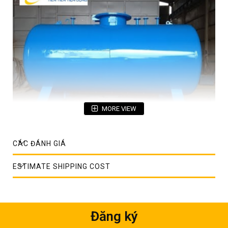
MORE VIEW
Bồn chứa xăng dầu hoàn thiện
CÁC ĐÁNH GIÁ
Thông số bồn chưa xăng dầu 20m3
ESTIMATE SHIPPING COST
+ Dung tích: 20 m3.
+ Hình dạng: Bồn vuông; bồn trụ đứng; bồn trụ nằm
+ Loại: Chôn ngầm hoặc lắp đặt trên tầng mặt
Đăng ký
+ Thân bồn: Thép SS400 dày 5 mm hoặc theo yêu cầu Khách