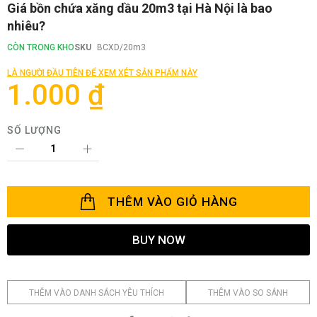
Chuyển
Giá bồn chứa xăng dầu 20m3 tại Hà Nội là bao
đến
nhiêu?
phần
đầu
CÒN TRONG KHO
SKU
BCXD/20m3
của
thư
LÀ NGƯỜI ĐẦU TIÊN ĐỂ XEM XÉT SẢN PHẨM NÀY
viện
1.000 ₫
hình
ảnh
SỐ LƯỢNG
THÊM VÀO GIỎ HÀNG
BUY NOW
THÊM VÀO DANH SÁCH YÊU THÍCH
THÊM VÀO SO SÁNH