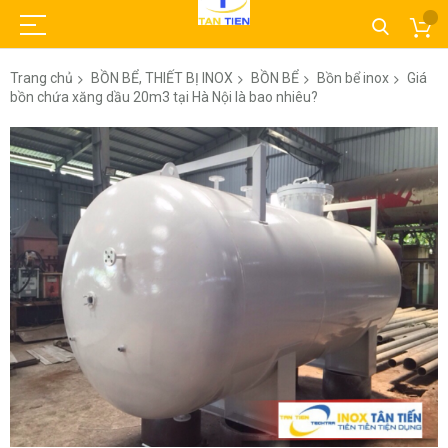
Trang chủ
BỒN BỂ, THIẾT BỊ INOX
BỒN BỂ
Bồn bể inox
Giá
bồn chứa xăng dầu 20m3 tại Hà Nội là bao nhiêu?
Chuyển
đến
phần
đầu
của
thư
viện
hình
ảnh