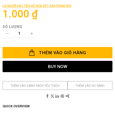
thư
LÀ NGƯỜI ĐẦU TIÊN ĐỂ XEM XÉT SẢN PHẨM NÀY
viện
1.000 ₫
hình
ảnh
SỐ LƯỢNG
THÊM VÀO GIỎ HÀNG
BUY NOW
THÊM VÀO DANH SÁCH YÊU THÍCH
THÊM VÀO SO SÁNH
QUICK OVERVIEW