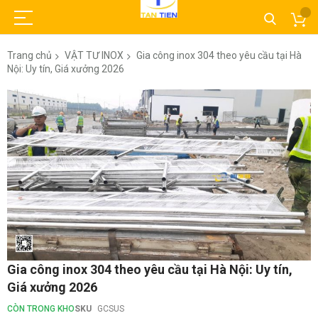
Trang chủ
VẬT TƯ INOX
Gia công inox 304 theo yêu cầu tại Hà
Nội: Uy tín, Giá xưởng 2026
Chuyển
đến
phần
đầu
của
thư
viện
hình
ảnh
Chuyển
Gia công inox 304 theo yêu cầu tại Hà Nội: Uy tín,
đến
Giá xưởng 2026
phần
đầu
CÒN TRONG KHO
SKU
GCSUS
của