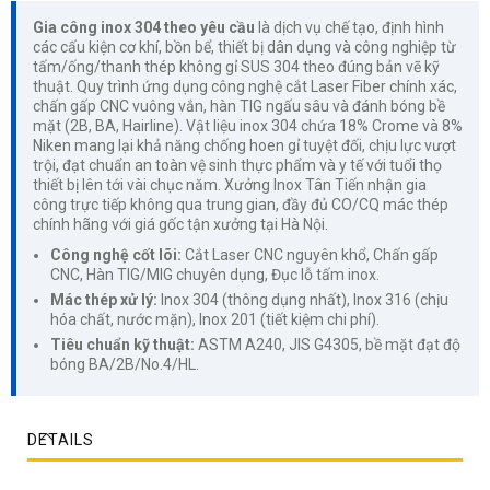
Gia công inox 304 theo yêu cầu
là dịch vụ chế tạo, định hình
các cấu kiện cơ khí, bồn bể, thiết bị dân dụng và công nghiệp từ
tấm/ống/thanh thép không gỉ SUS 304 theo đúng bản vẽ kỹ
thuật. Quy trình ứng dụng công nghệ cắt Laser Fiber chính xác,
chấn gấp CNC vuông vắn, hàn TIG ngấu sâu và đánh bóng bề
mặt (2B, BA, Hairline). Vật liệu inox 304 chứa 18% Crome và 8%
Niken mang lại khả năng chống hoen gỉ tuyệt đối, chịu lực vượt
trội, đạt chuẩn an toàn vệ sinh thực phẩm và y tế với tuổi thọ
thiết bị lên tới vài chục năm. Xưởng Inox Tân Tiến nhận gia
công trực tiếp không qua trung gian, đầy đủ CO/CQ mác thép
chính hãng với giá gốc tận xưởng tại Hà Nội.
Công nghệ cốt lõi:
Cắt Laser CNC nguyên khổ, Chấn gấp
CNC, Hàn TIG/MIG chuyên dụng, Đục lỗ tấm inox.
Mác thép xử lý:
Inox 304 (thông dụng nhất), Inox 316 (chịu
hóa chất, nước mặn), Inox 201 (tiết kiệm chi phí).
Tiêu chuẩn kỹ thuật:
ASTM A240, JIS G4305, bề mặt đạt độ
bóng BA/2B/No.4/HL.
DETAILS