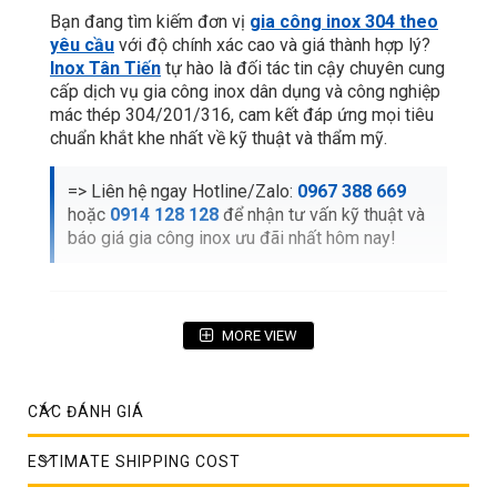
Bạn đang tìm kiếm đơn vị
gia công inox 304 theo
yêu cầu
với độ chính xác cao và giá thành hợp lý?
Inox Tân Tiến
tự hào là đối tác tin cậy chuyên cung
cấp dịch vụ gia công inox dân dụng và công nghiệp
mác thép 304/201/316, cam kết đáp ứng mọi tiêu
chuẩn khắt khe nhất về kỹ thuật và thẩm mỹ.
=> Liên hệ ngay Hotline/Zalo:
0967 388 669
hoặc
0914 128 128
để nhận tư vấn kỹ thuật và
báo giá gia công inox ưu đãi nhất hôm nay!
MORE VIEW
MỤC LỤC BÀI VIẾT CHI TIẾT
1. Gia công inox 304 theo yêu cầu là gì?
CÁC ĐÁNH GIÁ
2. Các phương pháp gia công inox 304 phổ biến
ESTIMATE SHIPPING COST
3. Vì sao inox 304 được sử dụng nhiều trong gia