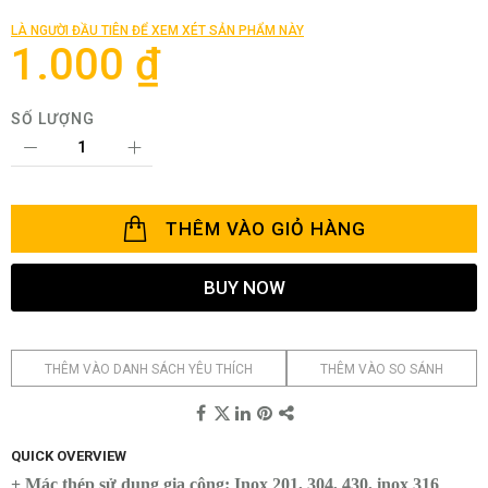
đầu
của
LÀ NGƯỜI ĐẦU TIÊN ĐỂ XEM XÉT SẢN PHẨM NÀY
thư
1.000 ₫
viện
hình
ảnh
SỐ LƯỢNG
THÊM VÀO GIỎ HÀNG
BUY NOW
THÊM VÀO DANH SÁCH YÊU THÍCH
THÊM VÀO SO SÁNH
QUICK OVERVIEW
+ Mác thép sử dụng gia công: Inox 201, 304, 430, inox 316