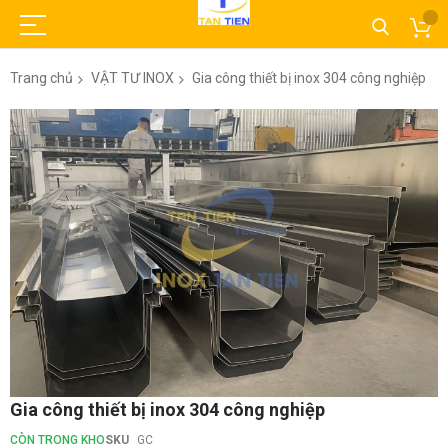
Trang chủ
VẬT TƯ INOX
Gia công thiết bị inox 304 công nghiệp
Chuyển
đến
phần
đầu
của
thư
viện
hình
ảnh
Chuyển
Gia công thiết bị inox 304 công nghiệp
đến
phần
CÒN TRONG KHO
SKU
GC