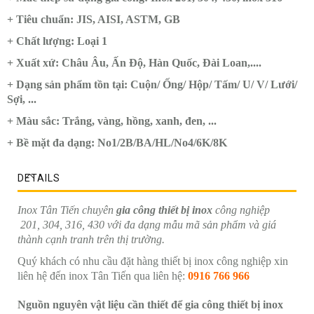
+ Tiêu chuẩn: JIS, AISI, ASTM, GB
+ Chất lượng: Loại 1
+ Xuất xứ: Châu Âu, Ấn Độ, Hàn Quốc, Đài Loan,....
+ Dạng sản phẩm tồn tại: Cuộn/ Ống/ Hộp/ Tấm/ U/ V/ Lưới/
Sợi, ...
+ Màu sắc: Trắng, vàng, hồng, xanh, đen, ...
+ Bề mặt đa dạng: No1/2B/BA/HL/No4/6K/8K
DETAILS
Inox Tân Tiến chuyên
gia công thiết bị inox
công nghiệp
201, 304, 316, 430 với đa dạng mẫu mã sản phẩm và giá
thành cạnh tranh trên thị trường.
Quý khách có nhu cầu đặt hàng thiết bị inox công nghiệp xin
liên hệ đến inox Tân Tiến qua liên hệ:
0916 766 966
Nguồn nguyên vật liệu cần thiết để gia công thiết bị inox