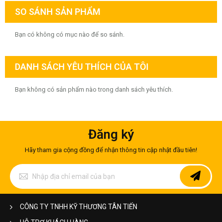
SO SÁNH SẢN PHẨM
Bạn có không có mục nào để so sánh.
DANH SÁCH YÊU THÍCH CỦA TÔI
Bạn không có sản phẩm nào trong danh sách yêu thích.
Đăng ký
Hãy tham gia cộng đồng để nhận thông tin cập nhật đầu tiên!
Đăng
ký
để
nhận
bản
CÔNG TY TNHH KỸ THƯƠNG TÂN TIẾN
tin
của