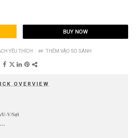
G
BUY NOW
CH YÊU THÍCH
THÊM VÀO SO SÁNH
ICK OVERVIEW
/U-V/Sợi
O…