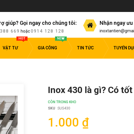
rợ giúp? Gọi ngay cho chúng tôi:
Nhận ngay ưu 
 388 669
0914 128 128
inoxtantien@gmai
hoặc
HOT
NEW
VẬT TƯ
GIA CÔNG
TIN TỨC
TUYỂN D
Inox 430 là gì? Có tố
CÒN TRONG KHO
SKU
SUS430
1.000 ₫