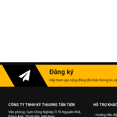
Đăng ký
Hãy tham gia cộng đồng để nhận thông tin cậ
CÔNG TY TNHH KỸ THƯƠNG TÂN TIẾN
HỖ TRỢ KHÁ
Văn phòng: Cụm Công Nghiệp Ô Tô Nguyên Khê,
Hướng dẫn đặ
Đông Anh, TP Hà Nội, Việt Nam