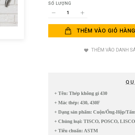
SỐ LƯỢNG
THÊM VÀO GIỎ HÀN
THÊM VÀO DANH SÁ
QU
+ Tên: Thép không gỉ 430
+ Mác thép: 430, 430F
+ Dạng sản phẩm: Cuộn/Ống-Hộp/Tấm
+ Chủng loại: TISCO, POSCO, LISC
+ Tiêu chuẩn: ASTM