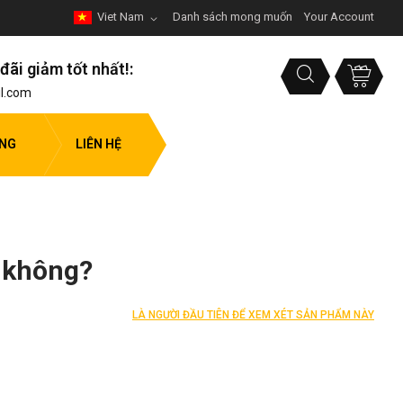
Viet Nam
Danh sách mong muốn
Your Account
đãi giảm tốt nhất!:
l.com
ỤNG
LIÊN HỆ
t không?
LÀ NGƯỜI ĐẦU TIÊN ĐỂ XEM XÉT SẢN PHẨM NÀY