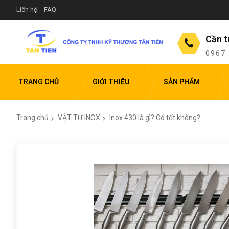
Liên hệ
FAQ
Cần t
0967
TRANG CHỦ
GIỚI THIỆU
SẢN PHẨM
Trang chủ
VẬT TƯ INOX
Inox 430 là gì? Có tốt không?
Chuyển
đến
phần
đầu
của
thư
viện
hình
ảnh