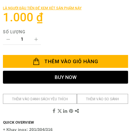
đầu
của
LÀ NGƯỜI ĐẦU TIÊN ĐỂ XEM XÉT SẢN PHẨM NÀY
thư
1.000 ₫
viện
hình
ảnh
SỐ LƯỢNG
THÊM VÀO GIỎ HÀNG
BUY NOW
THÊM VÀO DANH SÁCH YÊU THÍCH
THÊM VÀO SO SÁNH
QUICK OVERVIEW
+ Khay inox: 201/304/316