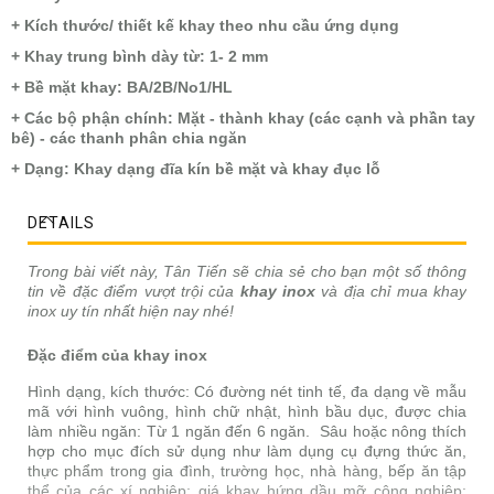
+ Kích thước/ thiết kế khay theo nhu cầu ứng dụng
+ Khay trung bình dày từ: 1- 2 mm
+ Bề mặt khay: BA/2B/No1/HL
+ Các bộ phận chính: Mặt - thành khay (các cạnh và phần tay
bê) - các thanh phân chia ngăn
+ Dạng: Khay dạng đĩa kín bề mặt và khay đục lỗ
DETAILS
Trong bài viết này, Tân Tiến sẽ chia sẻ cho bạn một số thông
tin về đặc điểm vượt trội của
khay inox
và địa chỉ mua khay
inox uy tín nhất hiện nay nhé!
Đặc điểm của khay inox
Hình dạng, kích thước: Có đường nét tinh tế, đa dạng về mẫu
mã với hình vuông, hình chữ nhật, hình bầu dục, được chia
làm nhiều ngăn: Từ 1 ngăn đến 6 ngăn. Sâu hoặc nông thích
hợp cho mục đích sử dụng như làm dụng cụ đựng thức ăn,
thực phẩm trong gia đình, trường học, nhà hàng, bếp ăn tập
thể của các xí nghiệp; giá khay hứng dầu mỡ công nghiệp;