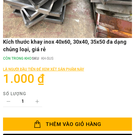
Chuyển
Kích thước khay inox 40x60, 30x40, 35x50 đa dạng
đến
chủng loại, giá rẻ
phần
đầu
CÒN TRONG KHO
SKU
KH-SUS
của
thư
LÀ NGƯỜI ĐẦU TIÊN ĐỂ XEM XÉT SẢN PHẨM NÀY
viện
1.000 ₫
hình
ảnh
SỐ LƯỢNG
THÊM VÀO GIỎ HÀNG