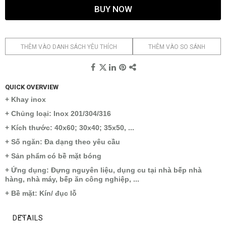
BUY NOW
THÊM VÀO DANH SÁCH YÊU THÍCH
THÊM VÀO SO SÁNH
QUICK OVERVIEW
+ Khay inox
+ Chủng loại: Inox 201/304/316
+ Kích thước: 40x60; 30x40; 35x50, ...
+ Số ngăn: Đa dạng theo yêu cầu
+ Sản phẩm có bề mặt bóng
+ Ứng dụng: Đựng nguyên liệu, dụng cu tại nhà bếp nhà
hàng, nhà máy, bếp ăn công nghiệp, ...
+ Bề mặt: Kín/ đục lỗ
DETAILS