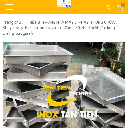
Trang chủ
THIẾT BỊ TRONG NHÀ MÁY
KHAY, THÙNG CHỨA
Khay inox
Kích thước khay inox 40x60, 30x40, 35x50 đa dạng
chủng loại, giá rẻ
Chuyển
đến
phần
đầu
của
thư
viện
hình
ảnh