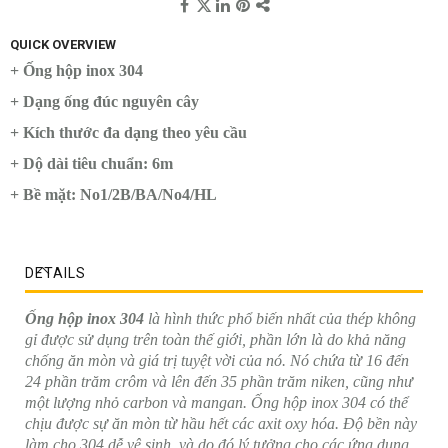
QUICK OVERVIEW
+ Ống hộp inox 304
+ Dạng ống đúc nguyên cây
+ Kích thước đa dạng theo yêu cầu
+ Dộ dài tiêu chuẩn: 6m
+ Bề mặt: No1/2B/BA/No4/HL
DETAILS
Ống hộp inox 304
là hình thức phổ biến nhất của thép không
gỉ được sử dụng trên toàn thế giới, phần lớn là do khả năng
chống ăn mòn và giá trị tuyệt vời của nó. Nó chứa từ 16 đến
24 phần trăm crôm và lên đến 35 phần trăm niken, cũng như
một lượng nhỏ carbon và mangan. Ống hộp inox 304 có thể
chịu được sự ăn mòn từ hầu hết các axit oxy hóa. Độ bền này
làm cho 304 dễ vệ sinh, và do đó lý tưởng cho các ứng dụng