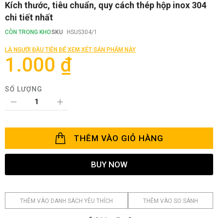
Chuyển
Kích thước, tiêu chuẩn, quy cách thép hộp inox 304
đến
chi tiết nhất
phần
đầu
CÒN TRONG KHO
SKU
HSUS304/1
của
thư
LÀ NGƯỜI ĐẦU TIÊN ĐỂ XEM XÉT SẢN PHẨM NÀY
viện
1.000 ₫
hình
ảnh
SỐ LƯỢNG
THÊM VÀO GIỎ HÀNG
BUY NOW
THÊM VÀO DANH SÁCH YÊU THÍCH
THÊM VÀO SO SÁNH