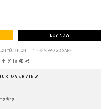
G
BUY NOW
CH YÊU THÍCH
THÊM VÀO SO SÁNH
ICK OVERVIEW
 ứng dụng