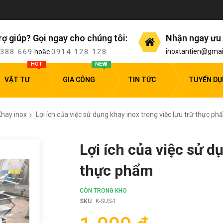
rợ giúp? Gọi ngay cho chúng tôi:
Nhận ngay ưu 
 388 669
0914 128 128
inoxtantien@gmai
hoặc
HOT
NEW
VẬT TƯ
GIA CÔNG
TIN TỨC
TUYỂN D
Khay inox
Lợi ích của việc sử dụng khay inox trong việc lưu trữ thực p
Lợi ích của việc sử d
thực phẩm
CÒN TRONG KHO
SKU
K-SUS-1