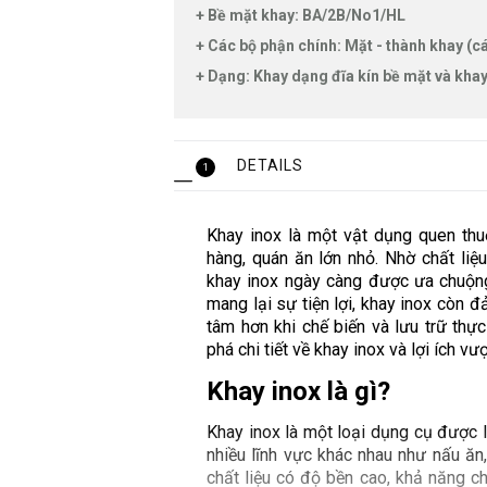
+ Bề mặt khay: BA/2B/No1/HL
+ Các bộ phận chính: Mặt - thành khay (c
+ Dạng: Khay dạng đĩa kín bề mặt và kha
DETAILS
1
Khay inox là một vật dụng quen thu
hàng, quán ăn lớn nhỏ. Nhờ chất liệu
khay inox ngày càng được ưa chuộng
mang lại sự tiện lợi, khay inox còn 
tâm hơn khi chế biến và lưu trữ thực
phá chi tiết về khay inox và lợi ích v
Khay inox là gì?
Khay inox là một loại dụng cụ được 
nhiều lĩnh vực khác nhau như nấu ăn, 
chất liệu có độ bền cao, khả năng ch