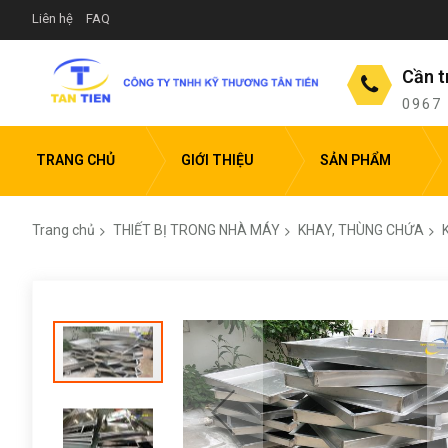
Liên hệ
FAQ
Cần t
0967
TRANG CHỦ
GIỚI THIỆU
SẢN PHẨM
Trang chủ
THIẾT BỊ TRONG NHÀ MÁY
KHAY, THÙNG CHỨA
Chuyển
đến
phần
đầu
của
thư
viện
hình
ảnh