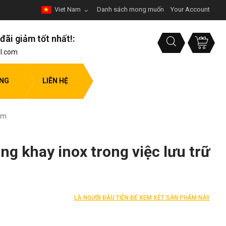
Viet Nam
Danh sách mong muốn
Your Account
đãi giảm tốt nhất!:
l.com
ỤNG
LIÊN HỆ
hẩm
ụng khay inox trong việc lưu trữ
LÀ NGƯỜI ĐẦU TIÊN ĐỂ XEM XÉT SẢN PHẨM NÀY