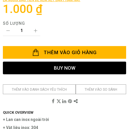
viện
1.000 ₫
hình
ảnh
SỐ LƯỢNG
THÊM VÀO GIỎ HÀNG
BUY NOW
THÊM VÀO DANH SÁCH YÊU THÍCH
THÊM VÀO SO SÁNH
QUICK OVERVIEW
+ Lan can inox ngoài trời
+ Vật liệu inox: 304