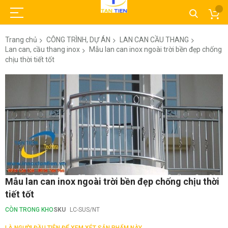
Trang chủ
CÔNG TRÌNH, DỰ ÁN
LAN CAN CẦU THANG
Lan can, cầu thang inox
Mẫu lan can inox ngoài trời bền đẹp chống
chịu thời tiết tốt
Chuyển
đến
phần
đầu
của
thư
viện
hình
ảnh
Chuyển
Mẫu lan can inox ngoài trời bền đẹp chống chịu thời
đến
tiết tốt
phần
đầu
CÒN TRONG KHO
SKU
LC-SUS/NT
của
thư
LÀ NGƯỜI ĐẦU TIÊN ĐỂ XEM XÉT SẢN PHẨM NÀY