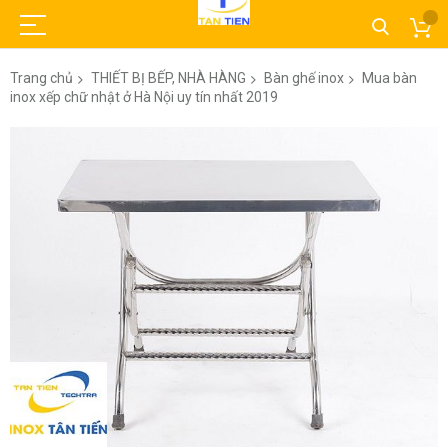
Trang chủ
THIẾT BỊ BẾP, NHÀ HÀNG
Bàn ghế inox
Mua bàn
inox xếp chữ nhật ở Hà Nội uy tín nhất 2019
Chuyển
đến
phần
đầu
của
thư
viện
hình
ảnh