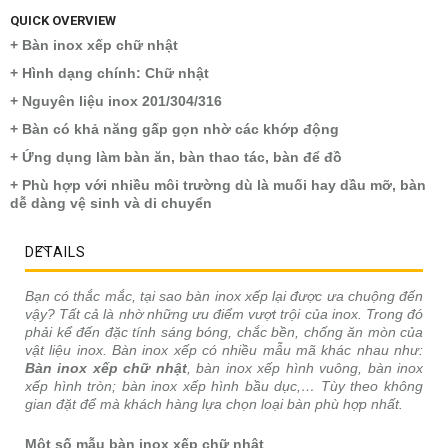
QUICK OVERVIEW
+ Bàn inox xếp chữ nhật
+ Hình dạng chính: Chữ nhật
+ Nguyên liệu inox 201/304/316
+ Bàn có khả năng gấp gọn nhờ các khớp động
+ Ứng dụng làm bàn ăn, bàn thao tác, bàn để đồ
+ Phù hợp với nhiều môi trường dù là muối hay dầu mỡ, bàn
dễ dàng vệ sinh và di chuyển
DETAILS
Bạn có thắc mắc, tại sao bàn inox xếp lại được ưa chuộng đến
vậy? Tất cả là nhờ những ưu điểm vượt trội của inox. Trong đó
phải kể đến đặc tính sáng bóng, chắc bền, chống ăn mòn của
vật liệu inox. Bàn inox xếp có nhiều mẫu mã khác nhau như:
Bàn inox xếp chữ nhật
, bàn inox xếp hình vuông, bàn inox
xếp hình tròn; bàn inox xếp hình bầu dục,… Tùy theo không
gian đặt để mà khách hàng lựa chọn loại bàn phù hợp nhất.
Một số mẫu bàn inox xếp chữ nhật