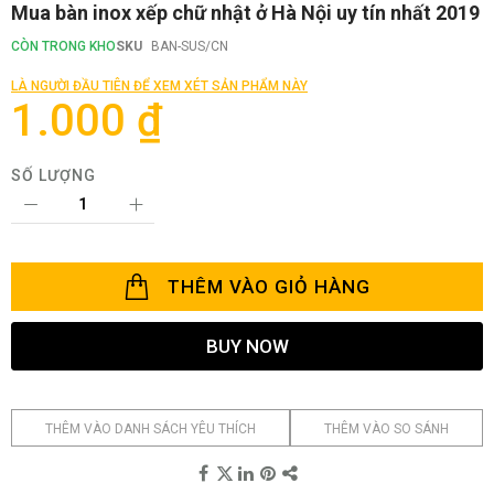
Chuyển
Mua bàn inox xếp chữ nhật ở Hà Nội uy tín nhất 2019
đến
phần
CÒN TRONG KHO
SKU
BAN-SUS/CN
đầu
của
LÀ NGƯỜI ĐẦU TIÊN ĐỂ XEM XÉT SẢN PHẨM NÀY
thư
1.000 ₫
viện
hình
ảnh
SỐ LƯỢNG
THÊM VÀO GIỎ HÀNG
BUY NOW
THÊM VÀO DANH SÁCH YÊU THÍCH
THÊM VÀO SO SÁNH