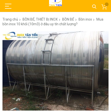
Trang chủ
BỒN BỂ, THIẾT BỊ INOX
BỒN BỂ
Bồn inox
Mua
bồn inox 10 khối (10m3) ở đâu uy tín chất lượng?
Chuyển
đến
phần
đầu
của
thư
viện
hình
ảnh