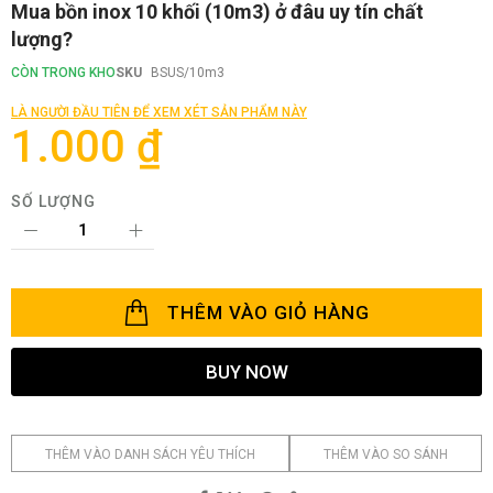
Chuyển
Mua bồn inox 10 khối (10m3) ở đâu uy tín chất
đến
lượng?
phần
đầu
CÒN TRONG KHO
SKU
BSUS/10m3
của
thư
LÀ NGƯỜI ĐẦU TIÊN ĐỂ XEM XÉT SẢN PHẨM NÀY
viện
1.000 ₫
hình
ảnh
SỐ LƯỢNG
THÊM VÀO GIỎ HÀNG
BUY NOW
THÊM VÀO DANH SÁCH YÊU THÍCH
THÊM VÀO SO SÁNH