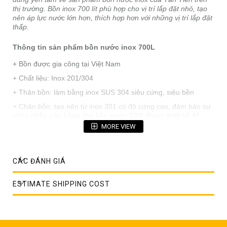
thị trường. Bồn inox 700 lít phù hợp cho vị trí lắp đặt nhỏ, tạo
nên áp lực nước lớn hơn, thích hợp hơn với những vị trí lắp đặt
thấp.
Thông tin sản phẩm bồn nước inox 700L
+ Bồn được gia công tại Việt Nam
+ Chất liệu: Inox 201/304
+ Thân bồn: làm bằng inox SUS 304 siêu cứng, siêu bền
+ Chân bồn: tạo nên từ inox 201 có độ cứng cao, đảm bảo sự
vững chắc; cân bằng cho bồn nước 700l. Được thiết kế để
phân phối lực đều giúp an toàn hơn trong khi sử dụng.
MORE VIEW
+ Khuy khóa bồn nước an toàn, có chốt giúp nắp cố định ngay
khi mưa bão lớn. Kẹp chân đế cải tiến giúp chân bồn vững
chắc hơn, chống bị nghiêng lật khi mưa bão
CÁC ĐÁNH GIÁ
- Bảo hành: 10 năm
ESTIMATE SHIPPING COST