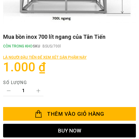
Chuyển
Mua bồn inox 700 lít ngang của Tân Tiến
đến
phần
CÒN TRONG KHO
SKU
BSUS/700l
đầu
của
LÀ NGƯỜI ĐẦU TIÊN ĐỂ XEM XÉT SẢN PHẨM NÀY
thư
1.000 ₫
viện
hình
ảnh
SỐ LƯỢNG
THÊM VÀO GIỎ HÀNG
BUY NOW