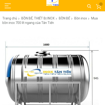
Trang chủ
BỒN BỂ, THIẾT BỊ INOX
BỒN BỂ
Bồn inox
Mua
bồn inox 700 lít ngang của Tân Tiến
Chuyển
đến
phần
đầu
của
thư
viện
hình
ảnh