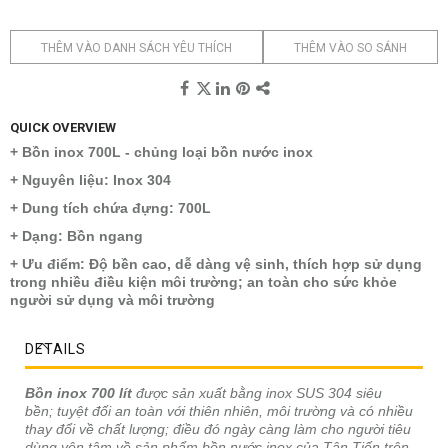
THÊM VÀO DANH SÁCH YÊU THÍCH
THÊM VÀO SO SÁNH
QUICK OVERVIEW
+ Bồn inox 700L - chủng loại bồn nước inox
+ Nguyên liệu: Inox 304
+ Dung tích chứa đựng: 700L
+ Dạng: Bồn ngang
+ Ưu điểm: Độ bền cao, dễ dàng vệ sinh, thích hợp sử dụng
trong nhiều điều kiện môi trường; an toàn cho sức khỏe
người sử dụng và môi trường
DETAILS
Bồn inox 700 lít
được sản xuất bằng inox SUS 304 siêu
bền; tuyệt đối an toàn với thiên nhiên, môi trường và có nhiều
thay đổi về chất lượng; điều đó ngày càng làm cho người tiêu
dùng yên tâm về sản phẩm bồn nước inox của Tân Tiến trên