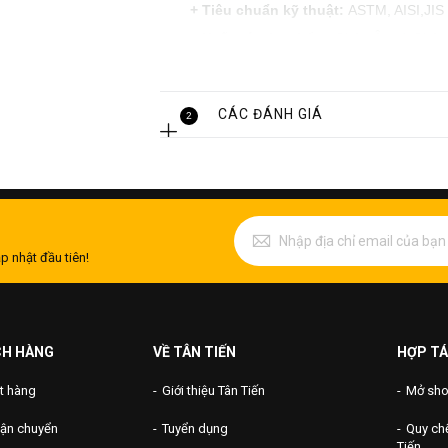
+ Tiêu chuẩn kỹ thuật:
ASTM, AISI,JIS
+ Xuất xứ sản phẩm:
Châu Âu và Châu Á
CÁC ĐÁNH GIÁ
2
p nhật đầu tiên!
CH HÀNG
VỀ TÂN TIẾN
HỢP TÁ
t hàng
Giới thiệu Tân Tiến
Mở shop
vận chuyển
Tuyển dụng
Quy chế
Tiến