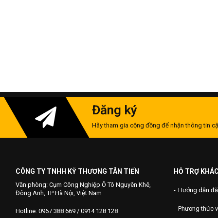
Đăng ký
Hãy tham gia cộng đồng để nhận thông tin cậ
CÔNG TY TNHH KỸ THƯƠNG TÂN TIẾN
HỖ TRỢ KHÁ
Văn phòng: Cụm Công Nghiệp Ô Tô Nguyên Khê,
Hướng dẫn đặ
Đông Anh, TP Hà Nội, Việt Nam
Phương thức 
Hotline: 0967 388 669 / 0914 128 128