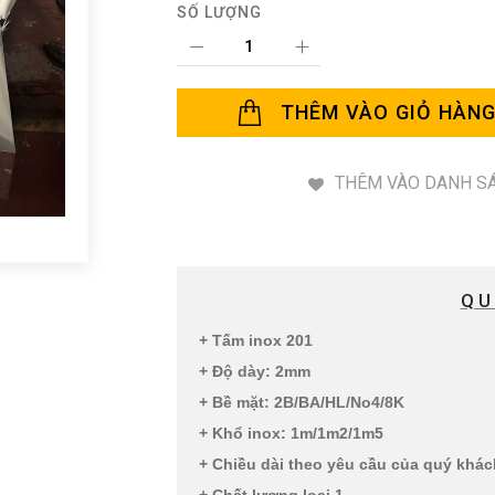
SỐ LƯỢNG
THÊM VÀO GIỎ HÀN
THÊM VÀO DANH SÁ
QU
+ Tấm inox 201
+ Độ dày: 2mm
+ Bề mặt: 2B/BA/HL/No4/8K
+ Khổ inox: 1m/1m2/1m5
+ Chiều dài theo yêu cầu của quý khá