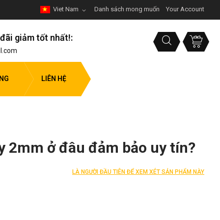
Viet Nam
Danh sách mong muốn
Your Account
đãi giảm tốt nhất!:
l.com
ỤNG
LIÊN HỆ
y 2mm ở đâu đảm bảo uy tín?
LÀ NGƯỜI ĐẦU TIÊN ĐỂ XEM XÉT SẢN PHẨM NÀY