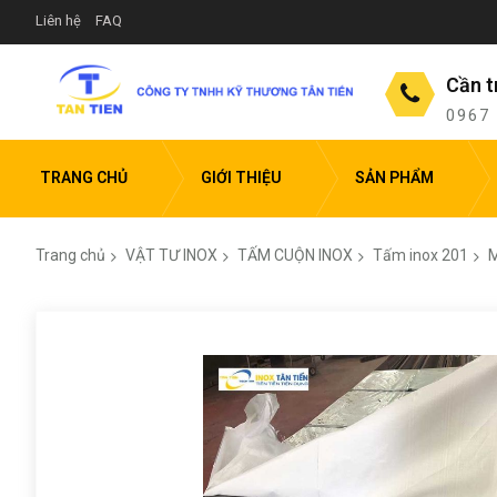
Liên hệ
FAQ
Cần t
0967
TRANG CHỦ
GIỚI THIỆU
SẢN PHẨM
Trang chủ
VẬT TƯ INOX
TẤM CUỘN INOX
Tấm inox 201
M
Chuyển
đến
phần
đầu
của
thư
viện
hình
ảnh