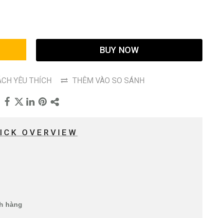
G
BUY NOW
CH YÊU THÍCH
THÊM VÀO SO SÁNH
ICK OVERVIEW
ch hàng