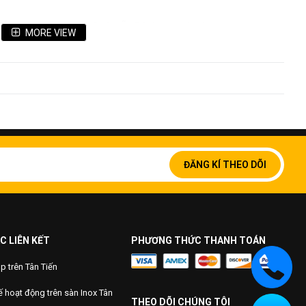
 (Hàn Quốc, Trung Quốc, Ấn Độ, Indonesia,..)
MORE VIEW
Đăng
ký
ĐĂNG KÍ THEO DÕI
để
nhận
bản
tin
của
chúng
C LIÊN KẾT
PHƯƠNG THỨC THANH TOÁN
tôi:
 trên Tân Tiến
 hoạt động trên sàn Inox Tân
THEO DÕI CHÚNG TÔI