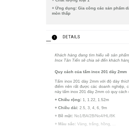
+ Chất lượng loại 1
+ Ứng dụng: Gia công các sản phẩm dâ
mòn thấp
DETAILS
1
Khách hàng đang tìm hiểu về sản phẩ
Inox Tân Tiến sẽ chia sẻ đến khách hàng
Quy cách của tấm inox 201 dày 2mm
Tấm inox 201 dày 2mm với độ dày thíc
điểm nên rất được các doanh nghiệp, 
này tấm inox 201 đày 2mm có quy cách 
+ Chiều rộng:
1, 1.22, 1.52m
+ Chiều dài:
2.5, 3, 4, 6, 9m
+ Bề mặt:
No1/BA/2B/No4/HL/8K
+ Màu sắc:
Vàng, trắng, hồng, ...