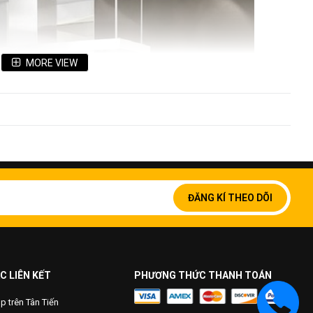
MORE VIEW
Đăng
ký
ĐĂNG KÍ THEO DÕI
để
nhận
bản
tin
của
chúng
C LIÊN KẾT
PHƯƠNG THỨC THANH TOÁN
tôi:
 trên Tân Tiến