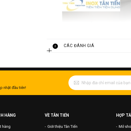
CÁC ĐÁNH GIÁ
2
p nhật đầu tiên!
CH HÀNG
VỀ TÂN TIẾN
HỢP TÁ
t hàng
Giới thiệu Tân Tiến
Mở shop