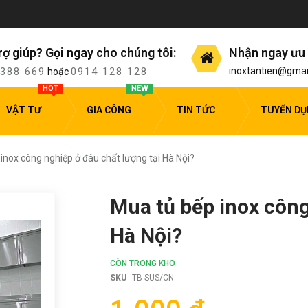
rợ giúp? Gọi ngay cho chúng tôi:
Nhận ngay ưu 
 388 669
0914 128 128
inoxtantien@gmai
hoặc
HOT
NEW
VẬT TƯ
GIA CÔNG
TIN TỨC
TUYỂN D
inox công nghiệp ở đâu chất lượng tại Hà Nội?
Mua tủ bếp inox công
Hà Nội?
CÒN TRONG KHO
SKU
TB-SUS/CN