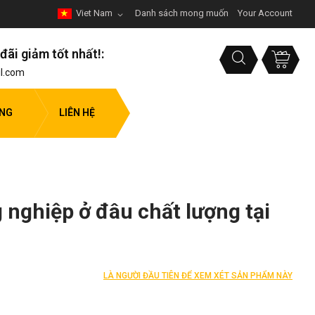
Viet Nam
Danh sách mong muốn
Your Account
đãi giảm tốt nhất!:
l.com
ỤNG
LIÊN HỆ
 nghiệp ở đâu chất lượng tại
LÀ NGƯỜI ĐẦU TIÊN ĐỂ XEM XÉT SẢN PHẨM NÀY