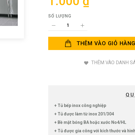
1.000 ₫
SỐ LƯỢNG
THÊM VÀO GIỎ HÀN
THÊM VÀO DANH SÁ
QU
+ Tủ bếp inox công nghiệp
+ Tủ được làm từ inox 201/304
+ Bề mặt bóng BA hoặc xước No4/HL
+ Tủ được gia công với kích thước và hì