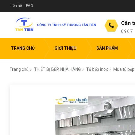
Liên hệ
FAQ
Cần t
0967
TRANG CHỦ
GIỚI THIỆU
SẢN PHẨM
Trang chủ
THIẾT BỊ BẾP, NHÀ HÀNG
Tủ bếp inox
Mua tủ bếp 
Chuyển
đến
phần
đầu
của
thư
viện
hình
ảnh