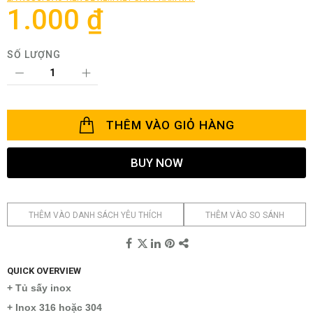
thư
1.000 ₫
viện
hình
ảnh
SỐ LƯỢNG
THÊM VÀO GIỎ HÀNG
BUY NOW
THÊM VÀO DANH SÁCH YÊU THÍCH
THÊM VÀO SO SÁNH
QUICK OVERVIEW
+ Tủ sấy inox
+ Inox 316 hoặc 304