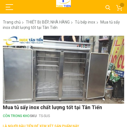
Trang chủ
THIẾT BỊ BẾP, NHÀ HÀNG
Tủ bếp inox
Mua tủ sấy
inox chất lượng tốt tại Tân Tiến
Chuyển
đến
phần
đầu
của
thư
viện
hình
ảnh
Chuyển
Mua tủ sấy inox chất lượng tốt tại Tân Tiến
đến
phần
CÒN TRONG KHO
SKU
TS-SUS
đầu
của
LÀ NGƯỜI ĐẦU TIÊN ĐỂ XEM XÉT SẢN PHẨM NÀY