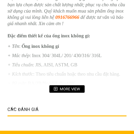
bạn lựa chọn được sản chất lượng nhất; phục vụ cho nhu cầu
sử dụng của mình. Quý khách muốn mua sản phẩm ống inox
không gỉ vui lòng liên hệ
0916766966
để được tư vấn và báo
giá nhanh nhất. Xin cảm ơn !
Đặc điểm thiết kế của ống inox không gỉ:
+ Tên
:
Ống inox không gỉ
+ Mác thép
: Inox 304/ 304L/ 201/ 430/316/ 316L
+ Tiêu chuẩn
: JIS, AISI, ASTM, GB
+ Kích thước
: Theo tiêu chuẩn hoặc theo nhu cầu đặt hàng.
+ Bề mặt
: BA/2B/No1/HL/No4/8K, ...
MORE VIEW
+ Xuất xứ
: Châu Âu, Ấn Độ, Hàn Quốc, Việt Nam
+ Ứng dụng
: Gia công cơ khí, thực phẩm, thủy sản, hóa chất,
xi măng, đóng tàu,...
CÁC ĐÁNH GIÁ
+ Gia công
: Có thể cung cấp theo kích cỡ đặt hàng
+ Khả năng cung cấp
: 1,000 Ton/Tons/ Thang