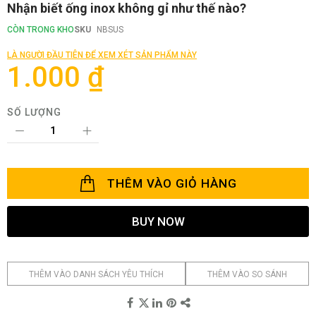
Chuyển
Nhận biết ống inox không gỉ như thế nào?
đến
phần
CÒN TRONG KHO
SKU
NBSUS
đầu
của
LÀ NGƯỜI ĐẦU TIÊN ĐỂ XEM XÉT SẢN PHẨM NÀY
thư
1.000 ₫
viện
hình
ảnh
SỐ LƯỢNG
THÊM VÀO GIỎ HÀNG
BUY NOW
THÊM VÀO DANH SÁCH YÊU THÍCH
THÊM VÀO SO SÁNH