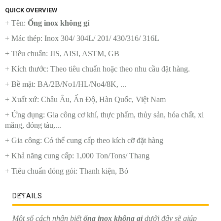
QUICK OVERVIEW
+ Tên:
Ống inox không gỉ
+ Mác thép: Inox 304/ 304L/ 201/ 430/316/ 316L
+ Tiêu chuẩn: JIS, AISI, ASTM, GB
+ Kích thước: Theo tiêu chuẩn hoặc theo nhu cầu đặt hàng.
+ Bề mặt: BA/2B/No1/HL/No4/8K, ...
+ Xuất xứ: Châu Âu, Ấn Độ, Hàn Quốc, Việt Nam
+ Ứng dụng: Gia công cơ khí, thực phẩm, thủy sản, hóa chất, xi
măng, đóng tàu,...
+ Gia công: Có thể cung cấp theo kích cỡ đặt hàng
+ Khả năng cung cấp: 1,000 Ton/Tons/ Thang
+ Tiêu chuẩn đóng gói: Thanh kiện, Bó
DETAILS
Một số cách nhận biết
ống inox không gỉ
dưới đây sẽ giúp