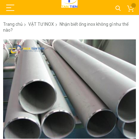
Trang chủ
VẬT TƯ INOX
Nhận biết ống inox không gỉ như thế
nào?
Chuyển
đến
phần
đầu
của
thư
viện
hình
ảnh