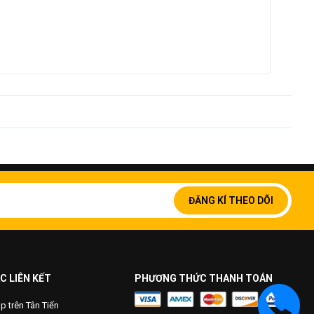
Đăng
ký
ĐĂNG KÍ THEO DÕI
để
nhận
bản
tin
của
chúng
C LIÊN KẾT
PHƯƠNG THỨC THANH TOÁN
tôi:
 trên Tân Tiến