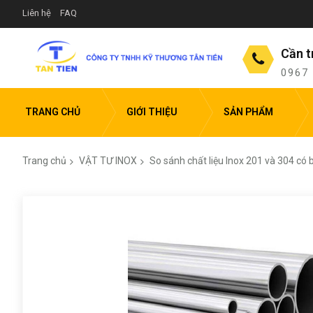
Liên hệ
FAQ
Cần t
0967
TRANG CHỦ
GIỚI THIỆU
SẢN PHẨM
Trang chủ
VẬT TƯ INOX
So sánh chất liệu Inox 201 và 304 có 
Chuyển
đến
phần
đầu
của
thư
viện
hình
ảnh