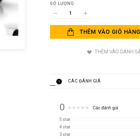
SỐ LƯỢNG
THÊM VÀO GIỎ HÀN
THÊM VÀO DANH SÁ
CÁC ĐÁNH GIÁ
1
0
Rating:
0
100
Các đánh giá
% of
5 star
4 star
3 star