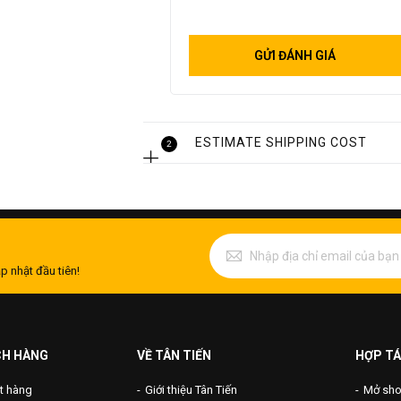
GỬI ĐÁNH GIÁ
ESTIMATE SHIPPING COST
2
p nhật đầu tiên!
CH HÀNG
VỀ TÂN TIẾN
HỢP TÁ
t hàng
Giới thiệu Tân Tiến
Mở shop