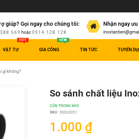
rợ giúp? Gọi ngay cho chúng tôi:
Nhận ngay ưu 
 388 669
0914 128 128
inoxtantien@gmai
hoặc
HOT
NEW
VẬT TƯ
GIA CÔNG
TIN TỨC
TUYỂN D
bị gỉ không?
So sánh chất liệu Ino
CÒN TRONG KHO
SKU
SSSUS201
1.000 ₫