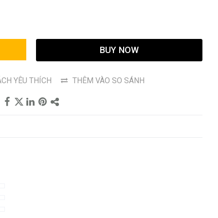
G
BUY NOW
CH YÊU THÍCH
THÊM VÀO SO SÁNH