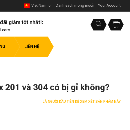
Viet Nam
Danh sách mong muốn
Your Account
đãi giảm tốt nhất!:
l.com
ỤNG
LIÊN HỆ
x 201 và 304 có bị gỉ không?
LÀ NGƯỜI ĐẦU TIÊN ĐỂ XEM XÉT SẢN PHẨM NÀY