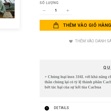
SỐ LƯỢNG
THÊM VÀO GIỎ HÀN
THÊM VÀO DANH SÁ
QU
+ Chủng loại inox 316L với khả năng c
thân chúng lại có tỷ lệ thành phần Cac
bớt tác hại của sự kết tủa Cacbua
DETAILS
1