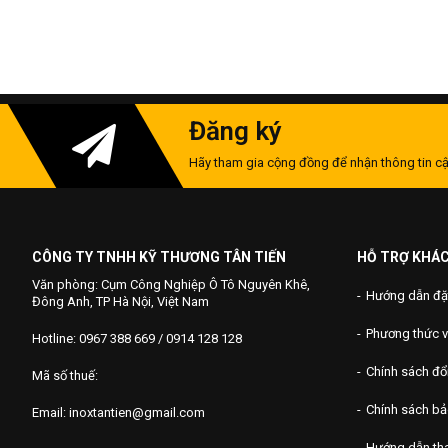
Đăng ký
Hãy tham gia cộng đồng để nhận thông tin cậ
CÔNG TY TNHH KỸ THƯƠNG TÂN TIẾN
HỖ TRỢ KHÁ
Văn phòng: Cụm Công Nghiệp Ô Tô Nguyên Khê,
Hướng dẫn đặ
Đông Anh, TP Hà Nội, Việt Nam
Phương thức 
Hotline: 0967 388 669 / 0914 128 128
Chính sách đổi
Mã số thuế:
Chính sách b
Email: inoxtantien@gmail.com
Hướng dẫn th