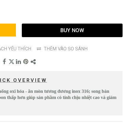
G
BUY NOW
CH YÊU THÍCH
THÊM VÀO SO SÁNH
ICK OVERVIEW
hống oxi hóa - ăn mòn tương đương inox 316; song bản
bon thấp hơn giúp sản phầm có tính chịu nhiệt cao và giảm