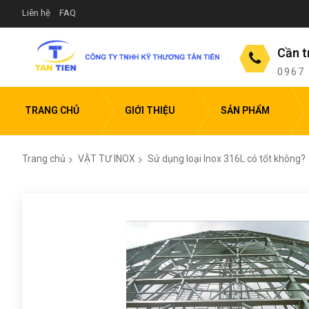
Liên hệ
FAQ
Cần t
0967
TRANG CHỦ
GIỚI THIỆU
SẢN PHẨM
Trang chủ
VẬT TƯ INOX
Sử dụng loại Inox 316L có tốt không?
Chuyển
đến
phần
đầu
của
thư
viện
hình
ảnh