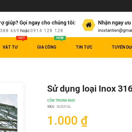
rợ giúp? Gọi ngay cho chúng tôi:
Nhận ngay ưu 
 388 669
0914 128 128
inoxtantien@gmai
hoặc
HOT
NEW
VẬT TƯ
GIA CÔNG
TIN TỨC
TUYỂN D
Sử dụng loại Inox 31
CÒN TRONG KHO
SKU
SUS316L
1.000 ₫