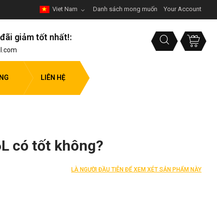
Viet Nam
Danh sách mong muốn
Your Account
đãi giảm tốt nhất!:
l.com
ỤNG
LIÊN HỆ
6L có tốt không?
LÀ NGƯỜI ĐẦU TIÊN ĐỂ XEM XÉT SẢN PHẨM NÀY