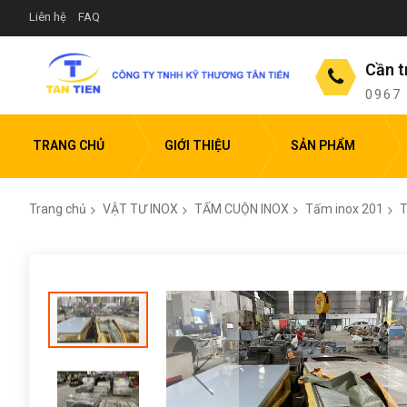
Liên hệ
FAQ
Cần t
0967
TRANG CHỦ
GIỚI THIỆU
SẢN PHẨM
Trang chủ
VẬT TƯ INOX
TẤM CUỘN INOX
Tấm inox 201
T
Chuyển
đến
phần
đầu
của
thư
viện
hình
ảnh