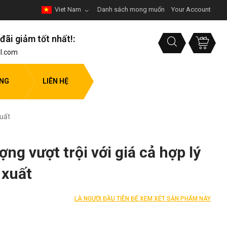
Viet Nam
Danh sách mong muốn
Your Account
đãi giảm tốt nhất!:
l.com
ỤNG
LIÊN HỆ
xuất
ng vượt trội với giá cả hợp lý
 xuất
LÀ NGƯỜI ĐẦU TIÊN ĐỂ XEM XÉT SẢN PHẨM NÀY