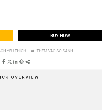
G
BUY NOW
CH YÊU THÍCH
THÊM VÀO SO SÁNH
ICK OVERVIEW