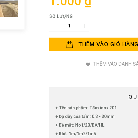
1.000 ₫
SỐ LƯỢNG
THÊM VÀO GIỎ HÀN
THÊM VÀO DANH SÁ
QU
+ Tên sản phẩm: Tấm inox 201
+ Độ dày của tấm: 0.3 - 30mm
+ Bề mặt: No1/2B/BA/HL
+ Khổ: 1m/1m2/1m5