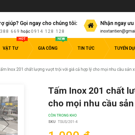
rợ giúp? Gọi ngay cho chúng tôi:
Nhận ngay ưu 
 388 669
0914 128 128
inoxtantien@gmai
hoặc
HOT
NEW
VẬT TƯ
GIA CÔNG
TIN TỨC
TUYỂN D
ấm Inox 201 chất lượng vượt trội với giá cả hợp lý cho mọi nhu cầu sản 
Tấm Inox 201 chất lượ
cho mọi nhu cầu sản
CÒN TRONG KHO
SKU
TSUS/201-4