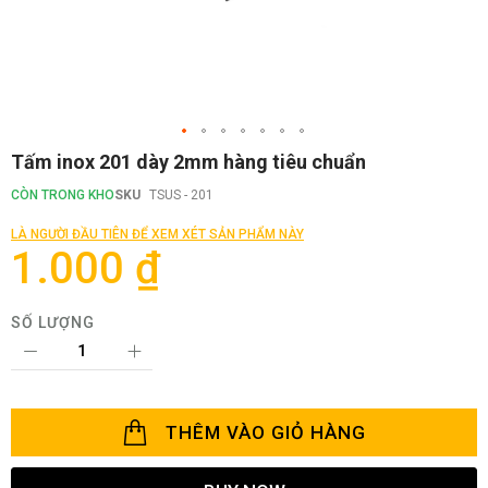
Chuyển
Tấm inox 201 dày 2mm hàng tiêu chuẩn
đến
phần
CÒN TRONG KHO
SKU
TSUS - 201
đầu
của
LÀ NGƯỜI ĐẦU TIÊN ĐỂ XEM XÉT SẢN PHẨM NÀY
thư
1.000 ₫
viện
hình
ảnh
SỐ LƯỢNG
THÊM VÀO GIỎ HÀNG