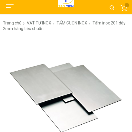
Trang chủ
VẬT TƯ INOX
TẤM CUỘN INOX
Tấm inox 201 dày
2mm hàng tiêu chuẩn
Chuyển
đến
phần
đầu
của
thư
viện
hình
ảnh