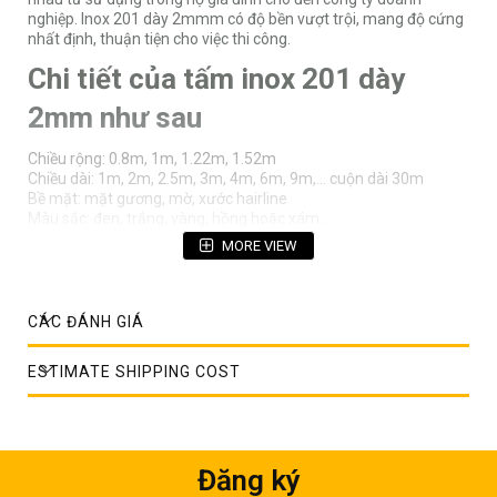
nghiệp. Inox 201 dày 2mmm có độ bền vượt trội, mang độ cứng
nhất định, thuận tiện cho việc thi công.
Chi tiết của tấm inox 201 dày
2mm như sau
Chiều rộng: 0.8m, 1m, 1.22m, 1.52m
Chiều dài: 1m, 2m, 2.5m, 3m, 4m, 6m, 9m,… cuộn dài 30m
Bề mặt: mặt gương, mờ, xước hairline
Màu sắc: đen, trắng, vàng, hồng hoặc xám...
Tiêu chuẩn kỹ thuật: ASTM, AISI, JIS
MORE VIEW
Nguồn gốc sản phẩm: được nhập khẩu trực tiếp từ các nước
Châu Âu và một số nước Châu Á như Đài Loan, Indonesia, Ấn
Độ, Malaysia,…
Yêu cầu thành phẩm: tấm inox phải phẳng, màu sắc động đều,
CÁC ĐÁNH GIÁ
bề mặt nhẵn, mịn, không trầy xước
Ngoài ra kích thước của khổ sẽ được thay đổi tùy vào từng yêu
ESTIMATE SHIPPING COST
cầu hay mục đích sử dụng của khách hàng
Những đặc tính và ưu điểm của
sản phẩm mang lại
Đăng ký