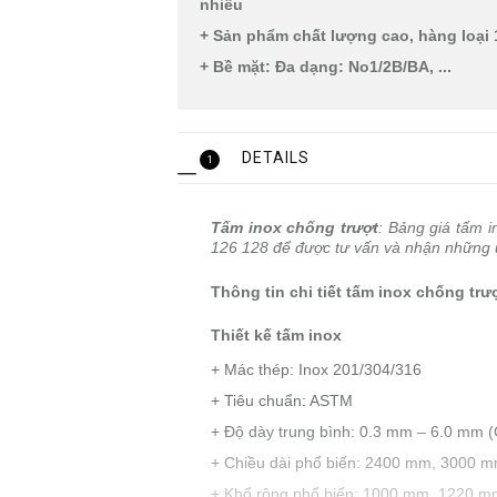
nhiều
+ Sản phẩm chất lượng cao, hàng loại 
+ Bề mặt: Đa dạng: No1/2B/BA, ...
DETAILS
1
Tấm inox chống trượt
: Bảng giá tấm i
126 128 để được tư vấn và nhận những ưu
Thông tin chi tiết tấm inox chống trư
Thiết kế tấm inox
+ Mác thép: Inox 201/304/316
+ Tiêu chuẩn: ASTM
+ Độ dày trung bình: 0.3 mm – 6.0 mm 
+ Chiều dài phổ biến: 2400 mm, 3000
+ Khổ rộng phổ biến: 1000 mm, 1220 