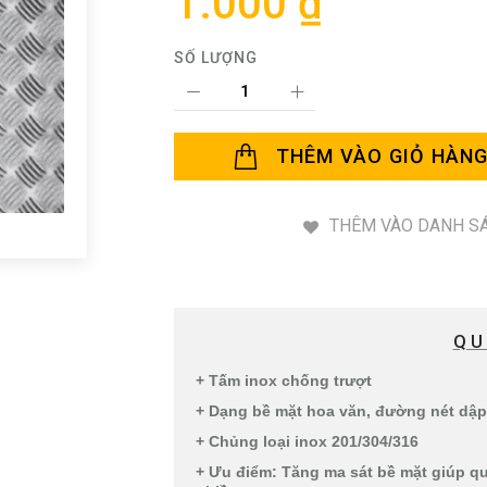
1.000 ₫
SỐ LƯỢNG
THÊM VÀO GIỎ HÀN
THÊM VÀO DANH SÁ
QU
+ Tấm inox chống trượt
+ Dạng bề mặt hoa văn, đường nét dập
+ Chủng loại inox 201/304/316
+ Ưu điểm: Tăng ma sát bề mặt giúp qu