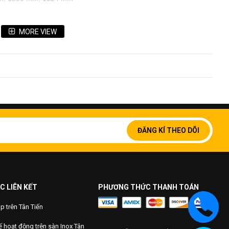
….
MORE VIEW
Đăng
ký
ĐĂNG KÍ THEO DÕI
để
nhận
bản
tin
của
chúng
C LIÊN KẾT
PHƯƠNG THỨC THANH TOÁN
tôi:
 trên Tân Tiến
 hoạt động trên sàn Inox Tân