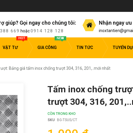
rợ giúp? Gọi ngay cho chúng tôi:
Nhận ngay ưu 
 388 669
0914 128 128
inoxtantien@gmai
hoặc
HOT
NEW
VẬT TƯ
GIA CÔNG
TIN TỨC
TUYỂN D
ượt: Bảng giá tấm inox chống trượt 304, 316, 201,..mới nhất
Tấm inox chống trượt
trượt 304, 316, 201,.
CÒN TRONG KHO
SKU
BG-TSUS/CT