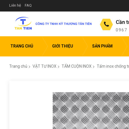
Liên hệ
FAQ
Cần t
0967
TRANG CHỦ
GIỚI THIỆU
SẢN PHẨM
Trang chủ
VẬT TƯ INOX
TẤM CUỘN INOX
Tấm inox chống tr
Chuyển
đến
phần
đầu
của
thư
viện
hình
ảnh