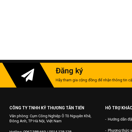
Đăng ký
Hãy tham gia cộng đồng để nhận thông tin cậ
CÔNG TY TNHH KỸ THƯƠNG TÂN TIẾN
HỖ TRỢ KHÁ
Văn phòng: Cụm Công Nghiệp Ô Tô Nguyên Khê,
Hướng dẫn đặ
Đông Anh, TP Hà Nội, Việt Nam
Phương thức 
Hotline: 0967 388 669 / 0914 128 128