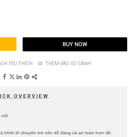
G
BUY NOW
CH YÊU THÍCH
THÊM VÀO SO SÁNH
ICK OVERVIEW
 nổi
á trình di chuyển trở nên dễ dàng và an toàn hơn rất