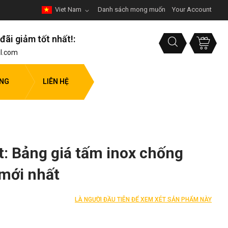
Viet Nam
Danh sách mong muốn
Your Account
đãi giảm tốt nhất!:
l.com
ỤNG
LIÊN HỆ
: Bảng giá tấm inox chống
.mới nhất
LÀ NGƯỜI ĐẦU TIÊN ĐỂ XEM XÉT SẢN PHẨM NÀY