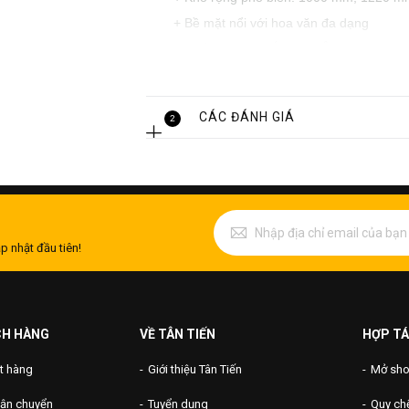
+ Bề mặt nổi với hoa văn đa dạng
+ Xuất xứ: Châu Á, Châu Âu, Đài Loan,
CÁC ĐÁNH GIÁ
2
p nhật đầu tiên!
CH HÀNG
VỀ TÂN TIẾN
HỢP TÁ
t hàng
Giới thiệu Tân Tiến
Mở shop
vận chuyển
Tuyển dụng
Quy chế