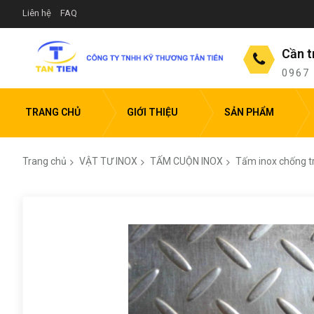
Liên hệ
FAQ
Cần t
0967
TRANG CHỦ
GIỚI THIỆU
SẢN PHẨM
Trang chủ
VẬT TƯ INOX
TẤM CUỘN INOX
Tấm inox chống t
Chuyển
đến
phần
đầu
của
thư
viện
hình
ảnh