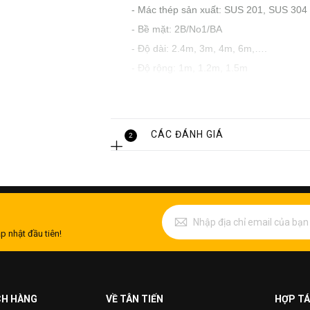
- Mác thép sản xuất: SUS 201, SUS 30
- Bề mặt: 2B/No1/BA
- Độ dài: 2.4m, 3m, 4m, 6m,….
- Độ rộng: 1m, 1.2m, 1.5m
- Độ dày: dao động từ 3-5m
Các con số trên có thể biến đổi theo đ
mặt gia công, hãy liên hệ với nhà sản x
CÁC ĐÁNH GIÁ
2
Một số
mẫu tấm inox chống trượt
của 
p nhật đầu tiên!
CH HÀNG
VỀ TÂN TIẾN
HỢP TÁ