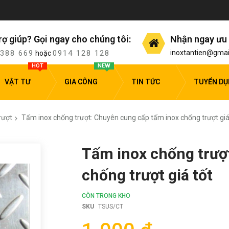
rợ giúp? Gọi ngay cho chúng tôi:
Nhận ngay ưu 
 388 669
0914 128 128
inoxtantien@gmai
hoặc
HOT
NEW
VẬT TƯ
GIA CÔNG
TIN TỨC
TUYỂN D
rượt
Tấm inox chống trượt: Chuyên cung cấp tấm inox chống trượt giá
Tấm inox chống trượ
chống trượt giá tốt
CÒN TRONG KHO
SKU
TSUS/CT