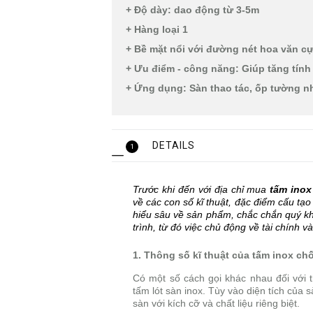
+ Độ dày: dao động từ 3-5m
+ Hàng loại 1
+ Bề mặt nổi với đường nét hoa văn c
+ Ưu điểm - công năng: Giúp tăng tính
+ Ứng dụng: Sàn thao tác, ốp tường nh
DETAILS
1
Trước khi đến với địa chỉ mua
tấm inox
về các con số kĩ thuật, đặc điểm cấu tạ
hiểu sâu về sản phẩm, chắc chắn quý kh
trình, từ đó việc chủ động về tài chính v
1. Thông số kĩ thuật của tấm inox ch
Có một số cách gọi khác nhau đối với t
tấm lót sàn inox. Tùy vào diện tích của 
sàn với kích cỡ và chất liệu riêng biệt.