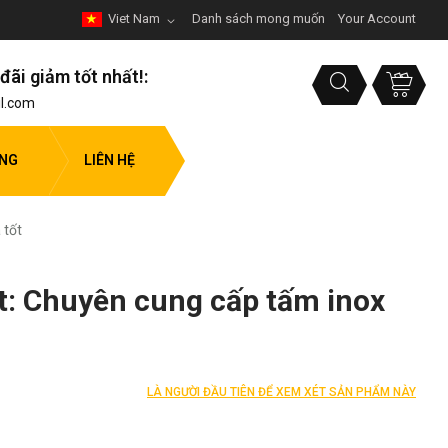
Viet Nam
Danh sách mong muốn
Your Account
đãi giảm tốt nhất!:
l.com
ỤNG
LIÊN HỆ
 tốt
t: Chuyên cung cấp tấm inox
LÀ NGƯỜI ĐẦU TIÊN ĐỂ XEM XÉT SẢN PHẨM NÀY