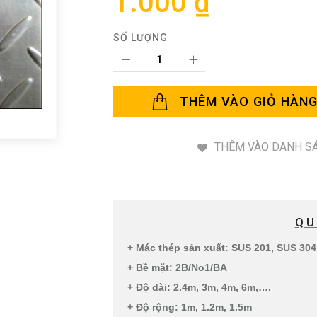
1.000 ₫
SỐ LƯỢNG
THÊM VÀO GIỎ HÀN
THÊM VÀO DANH SÁ
QU
+ Mác thép sản xuất: SUS 201, SUS 30
+ Bề mặt: 2B/No1/BA
+ Độ dài: 2.4m, 3m, 4m, 6m,….
+ Độ rộng: 1m, 1.2m, 1.5m