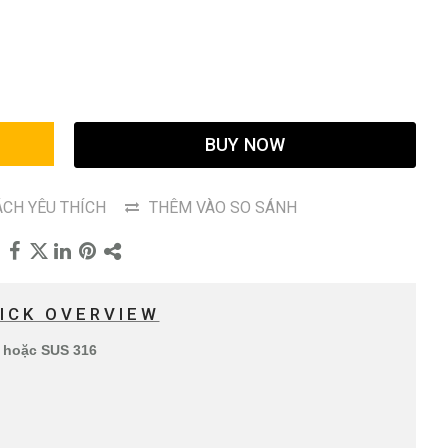
G
BUY NOW
CH YÊU THÍCH
THÊM VÀO SO SÁNH
ICK OVERVIEW
4 hoặc SUS 316