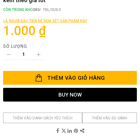
kèm theo giá tốt
phần
đầu
CÒN TRONG KHO
SKU
TĐL/SUS-3
của
thư
LÀ NGƯỜI ĐẦU TIÊN ĐỂ XEM XÉT SẢN PHẨM NÀY
viện
1.000 ₫
hình
ảnh
SỐ LƯỢNG
THÊM VÀO GIỎ HÀNG
BUY NOW
THÊM VÀO DANH SÁCH YÊU THÍCH
THÊM VÀO SO SÁNH