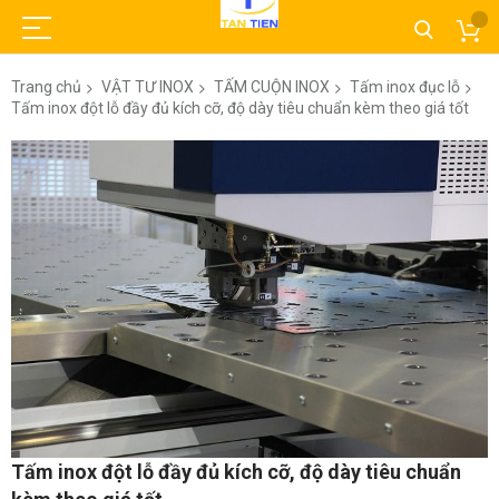
Trang chủ
VẬT TƯ INOX
TẤM CUỘN INOX
Tấm inox đục lỗ
Tấm inox đột lỗ đầy đủ kích cỡ, độ dày tiêu chuẩn kèm theo giá tốt
Chuyển
đến
phần
đầu
của
thư
viện
hình
ảnh
Chuyển
Tấm inox đột lỗ đầy đủ kích cỡ, độ dày tiêu chuẩn
đến