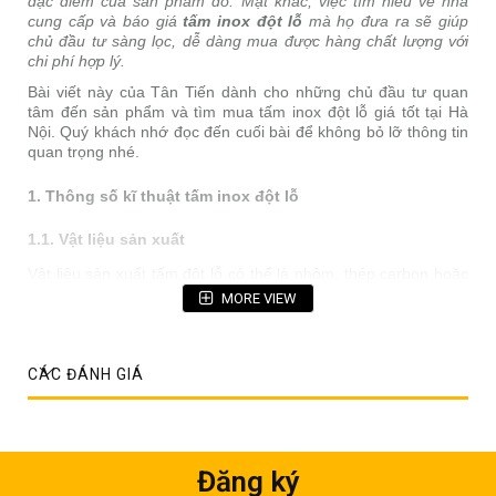
đặc điểm của sản phẩm đó. Mặt khác, việc tìm hiểu về nhà
cung cấp và báo giá
tấm inox đột lỗ
mà họ đưa ra sẽ giúp
chủ đầu tư sàng lọc, dễ dàng mua được hàng chất lượng với
chi phí hợp lý.
Bài viết này của Tân Tiến dành cho những chủ đầu tư quan
tâm đến sản phẩm và tìm mua tấm inox đột lỗ giá tốt tại Hà
Nội. Quý khách nhớ đọc đến cuối bài để không bỏ lỡ thông tin
quan trọng nhé.
1. Thông số kĩ thuật tấm inox đột lỗ
1.1. Vật liệu sản xuất
Vật liệu sản xuất tấm đột lỗ có thể là nhôm, thép carbon hoặc
một số kim loại khác; trong đó nổi bật phải kể đến tấm đột lỗ
MORE VIEW
bằng inox với chất lượng cực cao.
CÁC ĐÁNH GIÁ
Đăng ký