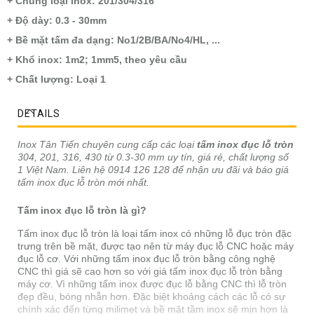
+ Chủng loại inox: 201/304/316
+ Độ dày: 0.3 - 30mm
+ Bề mặt tấm đa dạng: No1/2B/BA/No4/HL, ...
+ Khổ inox: 1m2; 1mm5, theo yêu cầu
+ Chất lượng: Loại 1
DETAILS
Inox Tân Tiến chuyên cung cấp các loại
tấm inox đục lỗ tròn
304, 201, 316, 430 từ 0.3-30 mm uy tín, giá rẻ, chất lượng số
1 Việt Nam. Liên hệ 0914 126 128 để nhận ưu đãi và báo giá
tấm inox đục lỗ tròn mới nhất.
Tấm inox đục lỗ tròn là gì?
Tấm inox đục lỗ tròn là loại tấm inox có những lỗ đục tròn đặc
trưng trên bề mặt, được tạo nên từ máy đục lỗ CNC hoặc máy
đục lỗ cơ. Với những tấm inox đục lỗ tròn bằng công nghệ
CNC thì giá sẽ cao hơn so với giá tấm inox đục lỗ tròn bằng
máy cơ. Vì những tấm inox được đục lỗ bằng CNC thì lỗ tròn
đẹp đều, bóng nhẵn hơn. Đặc biệt khoảng cách các lỗ có sự
chính xác đến từng milimet và bề mặt tầm inox sẽ mịn hơn là