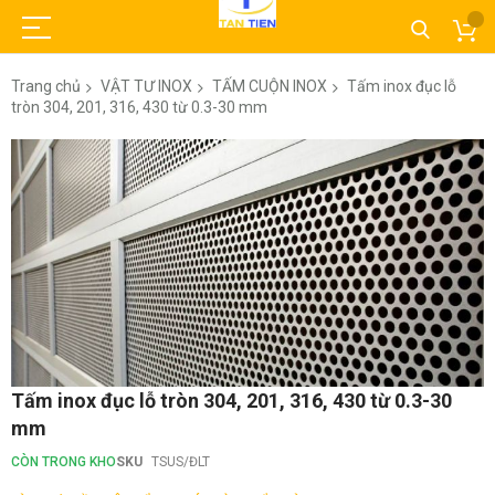
Trang chủ
VẬT TƯ INOX
TẤM CUỘN INOX
Tấm inox đục lỗ
tròn 304, 201, 316, 430 từ 0.3-30 mm
Chuyển
đến
phần
đầu
của
thư
viện
hình
ảnh
Chuyển
Tấm inox đục lỗ tròn 304, 201, 316, 430 từ 0.3-30
đến
mm
phần
đầu
CÒN TRONG KHO
SKU
TSUS/ĐLT
của
thư