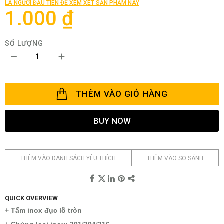
LÀ NGƯỜI ĐẦU TIÊN ĐỂ XEM XÉT SẢN PHẨM NÀY
viện
1.000 ₫
hình
ảnh
SỐ LƯỢNG
THÊM VÀO GIỎ HÀNG
BUY NOW
THÊM VÀO DANH SÁCH YÊU THÍCH
THÊM VÀO SO SÁNH
QUICK OVERVIEW
+ Tấm inox đục lỗ tròn