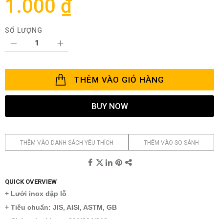
1.000 ₫
viện
hình
ảnh
SỐ LƯỢNG
THÊM VÀO GIỎ HÀNG
BUY NOW
THÊM VÀO DANH SÁCH YÊU THÍCH
THÊM VÀO SO SÁNH
QUICK OVERVIEW
+ Lưới inox dập lỗ
+ Tiêu chuẩn: JIS, AISI, ASTM, GB