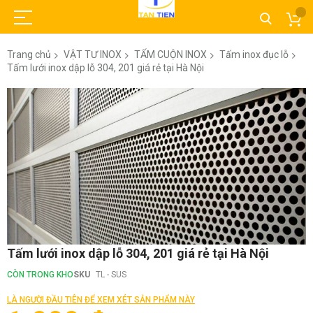
Trang chủ
VẬT TƯ INOX
TẤM CUỘN INOX
Tấm inox đục lỗ
Tấm lưới inox dập lỗ 304, 201 giá rẻ tại Hà Nội
Chuyển
đến
phần
đầu
của
thư
viện
hình
ảnh
Chuyển
Tấm lưới inox dập lỗ 304, 201 giá rẻ tại Hà Nội
đến
phần
CÒN TRONG KHO
SKU
TL - SUS
đầu
của
LÀ NGƯỜI ĐẦU TIÊN ĐỂ XEM XÉT SẢN PHẨM NÀY
thư