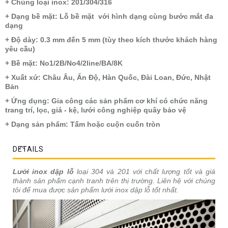
+ Chủng loại inox: 201/304/316
+ Dạng bề mặt: Lỗ bề mặt với hình dạng cùng bước mắt đa
dạng
+ Độ dày: 0.3 mm đến 5 mm (tùy theo kích thước khách hàng
yêu cầu)
+ Bề mặt: No1/2B/No4/2line/BA/8K
+ Xuất xứ: Châu Âu, Ấn Độ, Hàn Quốc, Đài Loan, Đức, Nhật
Bản
+ Ứng dụng: Gia công các sản phẩm cơ khí có chức năng
trang trí, lọc, giá - kệ, lưới công nghiệp quây bảo vệ
+ Dạng sản phẩm: Tấm hoặc cuộn cuốn tròn
DETAILS
Lưới inox dập lỗ
loại 304 và 201 với chất lượng tốt và giá
thành sản phẩm cạnh tranh trên thị trường. Liên hệ với chúng
tôi để mua được sản phẩm lưới inox dập lỗ tốt nhất.