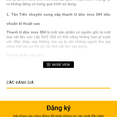
ro không đáng có trong quá trình sử dụng.
1. Tân Tiến chuyên cung cấp thanh U đúc inox 304 tiêu
chuẩn kĩ thuật cao
Thanh U đúc inox 304
là một sản phẩm có nguồn gốc từ một
loại vật liệu cao cấp SUS 304 có tính năng kháng han gỉ tuyệt
vời. Mác thép này không còn xa lạ với những người thợ gia
công chế tạo cơ khí và các loại vật liệu xây dựng.
Thành phần cấu tạo:
Xét về thành phần thì inox 304 nói chung chứa 17.5-20% hàm
MORE VIEW
lượng Crom và 8-11% hàm lượng Niken. Ngoài ra thì một số
nguyên tố chiếm tỷ lệ thấp như Sắt, Carbon, Lưu huỳnh,
Photpho, Mangan, Silic,….Chính nhờ 2 nguyên tố Crom và
Niken dẫn đầu đã cho phép nó sở hữu tính năng kháng ăn
CÁC ĐÁNH GIÁ
mòn hoàn hảo, nhất là ở những mối hàn quan trọng.
Đăng ký
Hãy tham gia cộng đồng để nhận thông tin cập nhật đầu tiên!