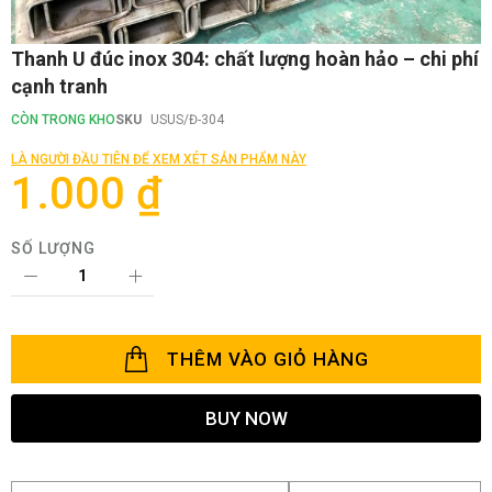
Chuyển
Thanh U đúc inox 304: chất lượng hoàn hảo – chi phí
đến
cạnh tranh
phần
đầu
CÒN TRONG KHO
SKU
USUS/Đ-304
của
thư
LÀ NGƯỜI ĐẦU TIÊN ĐỂ XEM XÉT SẢN PHẨM NÀY
viện
1.000 ₫
hình
ảnh
SỐ LƯỢNG
THÊM VÀO GIỎ HÀNG
BUY NOW