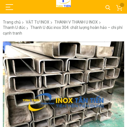
Trang chủ
VẬT TƯ INOX
THANH V THANH U INOX
Thanh U đúc
Thanh U đúc inox 304: chất lượng hoàn hảo – chi phí
cạnh tranh
Chuyển
đến
phần
đầu
của
thư
viện
hình
ảnh