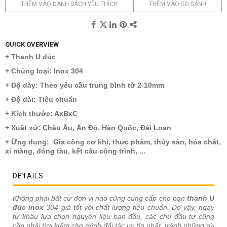
THÊM VÀO DANH SÁCH YÊU THÍCH
THÊM VÀO SO SÁNH
QUICK OVERVIEW
+ Thanh U đúc
+ Chủng loại: Inox 304
+ Độ dày: Theo yêu cầu trung bình từ 2-10mm
+ Độ dài: Tiêu chuẩn
+ Kích thước: AxBxC
+ Xuất xứ: Châu Âu, Ấn Độ, Hàn Quốc, Đài Loan
+ Ứng dụng: Gia công cơ khí, thực phẩm, thủy sản, hóa chất,
xi măng, đóng tàu, kết cấu công trình, ...
DETAILS
Không phải bất cứ đơn vị nào cũng cung cấp cho bạn
thanh U
đúc inox
304 giá tốt với chất lượng tiêu chuẩn. Do vậy, ngay
từ khâu lựa chọn nguyên liệu ban đầu, các chủ đầu tư cũng
cần phải tìm kiếm cho mình đối tác uy tín nhất, tránh những rủi