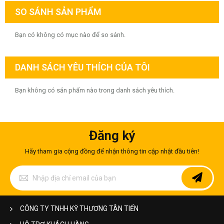
SO SÁNH SẢN PHẨM
Bạn có không có mục nào để so sánh.
DANH SÁCH YÊU THÍCH CỦA TÔI
Bạn không có sản phẩm nào trong danh sách yêu thích.
Đăng ký
Hãy tham gia cộng đồng để nhận thông tin cập nhật đầu tiên!
Đăng
ký
để
nhận
bản
CÔNG TY TNHH KỸ THƯƠNG TÂN TIẾN
tin
của