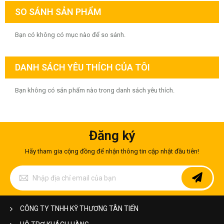
SO SÁNH SẢN PHẨM
Bạn có không có mục nào để so sánh.
DANH SÁCH YÊU THÍCH CỦA TÔI
Bạn không có sản phẩm nào trong danh sách yêu thích.
Đăng ký
Hãy tham gia cộng đồng để nhận thông tin cập nhật đầu tiên!
Đăng
ký
để
nhận
bản
CÔNG TY TNHH KỸ THƯƠNG TÂN TIẾN
tin
của