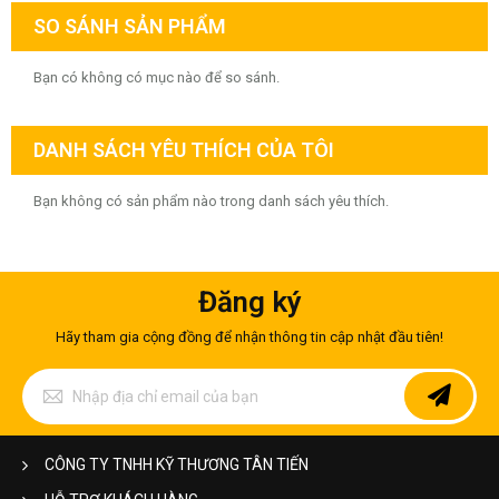
SO SÁNH SẢN PHẨM
Bạn có không có mục nào để so sánh.
DANH SÁCH YÊU THÍCH CỦA TÔI
Bạn không có sản phẩm nào trong danh sách yêu thích.
Đăng ký
Hãy tham gia cộng đồng để nhận thông tin cập nhật đầu tiên!
Đăng
ký
để
nhận
bản
CÔNG TY TNHH KỸ THƯƠNG TÂN TIẾN
tin
của