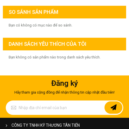
SO SÁNH SẢN PHẨM
Bạn có không có mục nào để so sánh.
DANH SÁCH YÊU THÍCH CỦA TÔI
Bạn không có sản phẩm nào trong danh sách yêu thích.
Đăng ký
Hãy tham gia cộng đồng để nhận thông tin cập nhật đầu tiên!
Đăng
ký
để
nhận
bản
CÔNG TY TNHH KỸ THƯƠNG TÂN TIẾN
tin