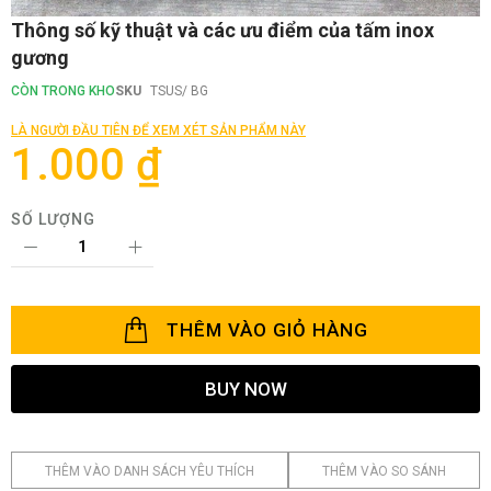
Chuyển
Thông số kỹ thuật và các ưu điểm của tấm inox
đến
gương
phần
đầu
CÒN TRONG KHO
SKU
TSUS/ BG
của
thư
LÀ NGƯỜI ĐẦU TIÊN ĐỂ XEM XÉT SẢN PHẨM NÀY
viện
1.000 ₫
hình
ảnh
SỐ LƯỢNG
THÊM VÀO GIỎ HÀNG
BUY NOW
THÊM VÀO DANH SÁCH YÊU THÍCH
THÊM VÀO SO SÁNH