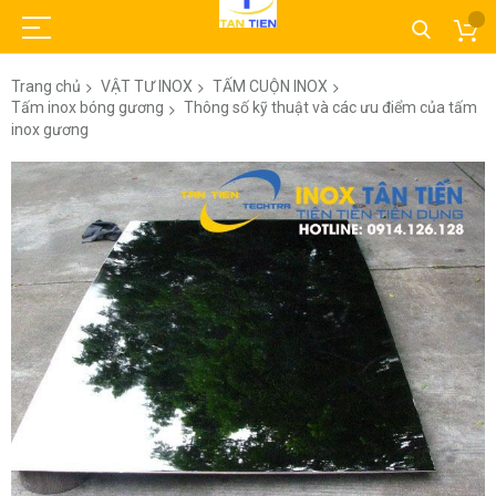
Trang chủ
VẬT TƯ INOX
TẤM CUỘN INOX
Tấm inox bóng gương
Thông số kỹ thuật và các ưu điểm của tấm
inox gương
Chuyển
đến
phần
đầu
của
thư
viện
hình
ảnh