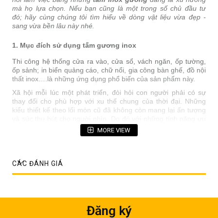
mà họ lựa chọn. Nếu bạn cũng là một trong số chủ đầu tư
đó; hãy cùng chúng tôi tìm hiểu về dòng vật liệu vừa đẹp -
sang vừa bền lâu này nhé.
1. Mục đích sử dụng tấm gương inox
Thi công hệ thống cửa ra vào, cửa sổ, vách ngăn, ốp tường,
ốp sảnh; in biển quảng cáo, chữ nổi, gia công bàn ghế, đồ nội
thất inox….là những ứng dụng phổ biến của sản phẩm này.
Xã hội mỗi lúc một phát triển, đòi hỏi con người phải có sự
thay đổi cho phù hợp với xu thế chung của thời đại. Những
kiểu thiết kế theo lối mòn cũ đã không còn mang lại ấn tượng
và sức thu hút cho người nhìn. Do đó với những tính năng ưu
việt mà inox gương mang lại, nó đã được chọn lựa chủ yếu
MORE VIEW
cho mục đích trang trí; nhằm tạo nên sự bứt phá mạnh mẽ,
giúp con người tiến gần đến thế giới huy hoàng trong tương
lai.
CÁC ĐÁNH GIÁ
Đăng ký