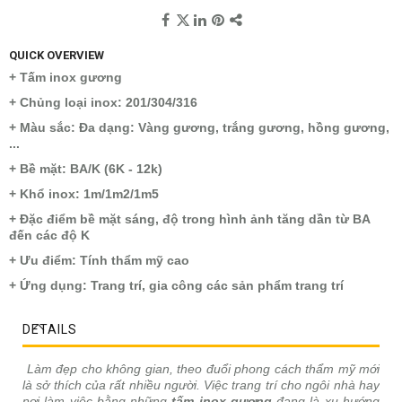
QUICK OVERVIEW
+ Tấm inox gương
+ Chủng loại inox: 201/304/316
+ Màu sắc: Đa dạng: Vàng gương, trắng gương, hồng gương,
...
+ Bề mặt: BA/K (6K - 12k)
+ Khổ inox: 1m/1m2/1m5
+ Đặc điểm bề mặt sáng, độ trong hình ảnh tăng dần từ BA
đến các độ K
+ Ưu điểm: Tính thẩm mỹ cao
+ Ứng dụng: Trang trí, gia công các sản phẩm trang trí
DETAILS
Làm đẹp cho không gian, theo đuổi phong cách thẩm mỹ mới
là sở thích của rất nhiều người. Việc trang trí cho ngôi nhà hay
nơi làm việc bằng những
tấm inox gương
đang là xu hướng