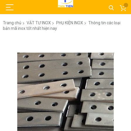
Trang chủ
VẬT TƯ INOX
PHỤ KIỆN INOX
Thông tin các loại
bản mã inox tốt nhất hiện nay
Chuyển
đến
phần
đầu
của
thư
viện
hình
ảnh