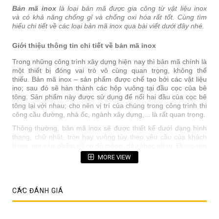
Bản mã inox
là loại bản mã được gia công từ vật liệu inox
và có khả năng chống gỉ và chống oxi hóa rất tốt. Cùng tìm
hiểu chi tiết về các loại bản mã inox qua bài viết dưới đây nhé.
Giới thiệu thông tin chi tiết về bản mã inox
Trong những công trình xây dựng hiện nay thì bản mã chính là
một thiết bị đóng vai trò vô cùng quan trọng, không thể
thiếu. Bản mã inox – sản phẩm được chế tạo bởi các vật liệu
ino; sau đó sẽ hàn thành các hộp vuông tại đầu cọc của bê
tông. Sản phẩm này được sử dụng để nối hai đầu của cọc bê
tông lại với nhau; cho nên vị trí của chúng trong công trình thi
công cầu đường, nhà ốc, ngành xây dựng,... là rất quan trọng.
Thông thường, bản mã inox sẽ được thiết kế dưới dạng hình
thang, chữ nhật, tròn hay vuông tùy theo yêu cầu của khách
hàng; mà sản phẩm sẽ có độ mỏng, dày khác nhau. Được sản
xuất bởi những loại mác inox SUS 304 hoặc SUS 201, bản
MORE VIEW
chất của các loại sản phẩm này là:
Kiểu dáng bản mã đa dạng
CÁC ĐÁNH GIÁ
Gia công theo kích cỡ và hình dáng riêng của sản
phẩm sao cho phù hợp với tính chất của công việc
Phục vụ cho những thao tác liên kết ở trên bề mặt bản