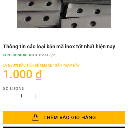
Chuyển
Thông tin các loại bản mã inox tốt nhất hiện nay
đến
phần
CÒN TRONG KHO
SKU
BM-SUS/2
đầu
của
LÀ NGƯỜI ĐẦU TIÊN ĐỂ XEM XÉT SẢN PHẨM NÀY
thư
1.000 ₫
viện
hình
ảnh
SỐ LƯỢNG
THÊM VÀO GIỎ HÀNG