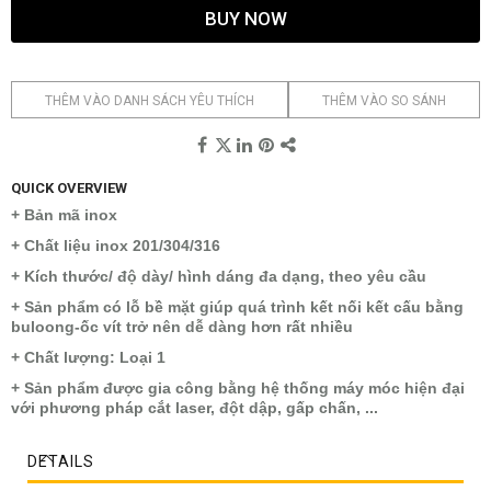
BUY NOW
THÊM VÀO DANH SÁCH YÊU THÍCH
THÊM VÀO SO SÁNH
QUICK OVERVIEW
+ Bản mã inox
+ Chất liệu inox 201/304/316
+ Kích thước/ độ dày/ hình dáng đa dạng, theo yêu cầu
+ Sản phẩm có lỗ bề mặt giúp quá trình kết nối kết cấu bằng
buloong-ốc vít trở nên dễ dàng hơn rất nhiều
+ Chất lượng: Loại 1
+ Sản phẩm được gia công bằng hệ thống máy móc hiện đại
với phương pháp cắt laser, đột dập, gấp chấn, ...
DETAILS