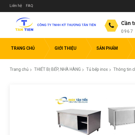
Liên hệ
FAQ
Cần t
0967
TRANG CHỦ
GIỚI THIỆU
SẢN PHẨM
Trang chủ
THIẾT BỊ BẾP, NHÀ HÀNG
Tủ bếp inox
Thông tin c
Chuyển
đến
phần
đầu
của
thư
viện
hình
ảnh