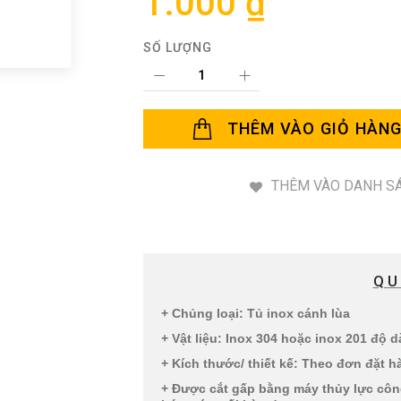
1.000 ₫
SỐ LƯỢNG
THÊM VÀO GIỎ HÀN
THÊM VÀO DANH SÁ
QU
+ Chủng loại: Tủ inox cánh lùa
+ Vật liệu: Inox 304 hoặc inox 201 độ d
+ Kích thước/ thiết kế: Theo đơn đặt h
+ Được cắt gấp bằng máy thủy lực côn