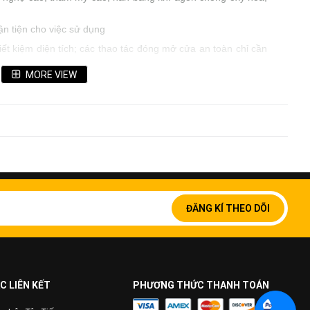
ận tiện cho việc sử dụng
iết kiệm diện tích; các thao tác đóng mở cửa an toàn chỉ cần
MORE VIEW
n
Đăng
ký
ĐĂNG KÍ THEO DÕI
để
nhận
bản
tin
của
chúng
C LIÊN KẾT
PHƯƠNG THỨC THANH TOÁN
tôi: