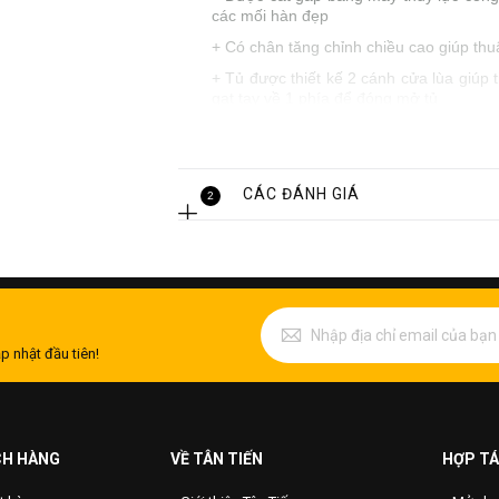
các mối hàn đẹp
+ Có chân tăng chỉnh chiều cao giúp thu
+ Tủ được thiết kế 2 cánh cửa lùa giúp t
gạt tay về 1 phía để đóng mở tủ
+ Ưu điểm: Tiện ích, tiết kiệm không gia
CÁC ĐÁNH GIÁ
2
p nhật đầu tiên!
CH HÀNG
VỀ TÂN TIẾN
HỢP TÁ