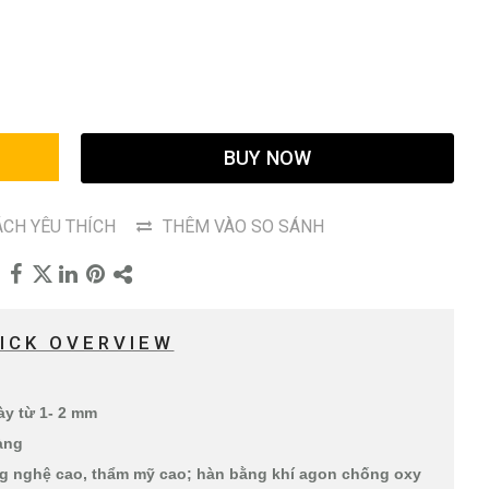
G
BUY NOW
CH YÊU THÍCH
THÊM VÀO SO SÁNH
ICK OVERVIEW
ày từ 1- 2 mm
àng
g nghệ cao, thẩm mỹ cao; hàn bằng khí agon chống oxy