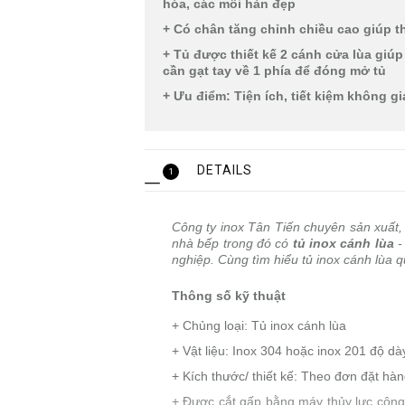
hóa, các mối hàn đẹp
+ Có chân tăng chỉnh chiều cao giúp t
+ Tủ được thiết kế 2 cánh cửa lùa giúp
cần gạt tay về 1 phía để đóng mở tủ
+ Ưu điểm: Tiện ích, tiết kiệm không g
DETAILS
1
Công ty inox Tân Tiến chuyên sản xuất, 
nhà bếp trong đó có
tủ inox cánh lùa
-
nghiệp. Cùng tìm hiểu tủ inox cánh lùa q
Thông số kỹ thuật
+ Chủng loại: Tủ inox cánh lùa
+ Vật liệu: Inox 304 hoặc inox 201 độ d
+ Kích thước/ thiết kế: Theo đơn đặt hà
+ Được cắt gấp bằng máy thủy lực công