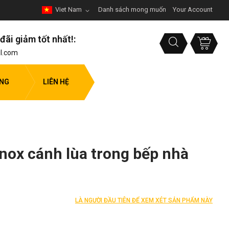
Viet Nam
Danh sách mong muốn
Your Account
đãi giảm tốt nhất!:
l.com
ỤNG
LIÊN HỆ
 inox cánh lùa trong bếp nhà
LÀ NGƯỜI ĐẦU TIÊN ĐỂ XEM XÉT SẢN PHẨM NÀY