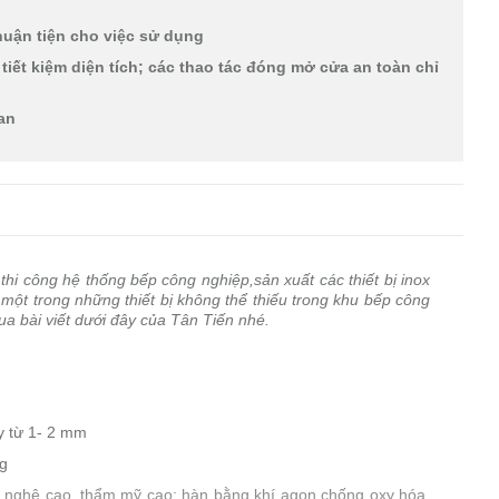
huận tiện cho việc sử dụng
 tiết kiệm diện tích; các thao tác đóng mở cửa an toàn chỉ
ian
thi công hệ thống bếp công nghiệp,sản xuất các thiết bị inox
 một trong những thiết bị không thể thiếu trong khu bếp công
ua bài viết dưới đây của Tân Tiến nhé.
ày từ 1- 2 mm
ng
 nghệ cao, thẩm mỹ cao; hàn bằng khí agon chống oxy hóa,