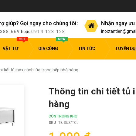
rợ giúp? Gọi ngay cho chúng tôi:
Nhận ngay ưu 
 388 669
0914 128 128
inoxtantien@gmai
hoặc
HOT
NEW
VẬT TƯ
GIA CÔNG
TIN TỨC
TUYỂN D
hi tiết tủ inox cánh lùa trong bếp nhà hàng
Thông tin chi tiết tủ
hàng
CÒN TRONG KHO
SKU
TB-SUS/TCL