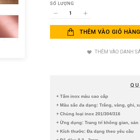
SỐ LƯỢNG
THÊM VÀO GIỎ HÀN
THÊM VÀO DANH SÁ
QU
+ Tấm inox màu cao cấp
+ Màu sắc đa dạng: Trắng, vàng, ghi, xa
+ Chủng loại inox 201/304/316
+ Ứng dụng: Trang trí không gian, sản 
+ Kích thước: Đa dạng theo yêu cầu