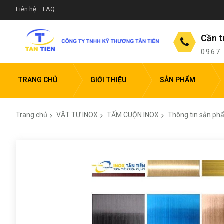
Liên hệ
FAQ
Cần t
0967
TRANG CHỦ
GIỚI THIỆU
SẢN PHẨM
Trang chủ
VẬT TƯ INOX
TẤM CUỘN INOX
Thông tin sản ph
Chuyển
đến
phần
đầu
của
thư
viện
hình
ảnh