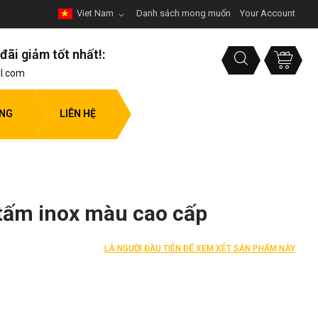
Viet Nam
Danh sách mong muốn
Your Account
đãi giảm tốt nhất!:
l.com
ỤNG
LIÊN HỆ
tấm inox màu cao cấp
LÀ NGƯỜI ĐẦU TIÊN ĐỂ XEM XÉT SẢN PHẨM NÀY