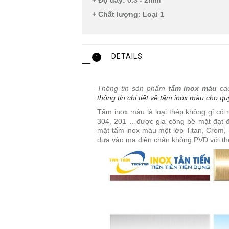
+ Độ dày: 0.3 - 2mm
+ Chất lượng: Loại 1
DETAILS
1
Thông tin sản phẩm
tấm inox màu
ca
thông tin chi tiết về tấm inox màu cho 
Tấm inox màu là loại thép không gỉ có
304, 201 …được gia công bề mặt đạt đ
mặt tấm inox màu một lớp Titan, Crom, 
đưa vào mạ điện chân không PVD với thời