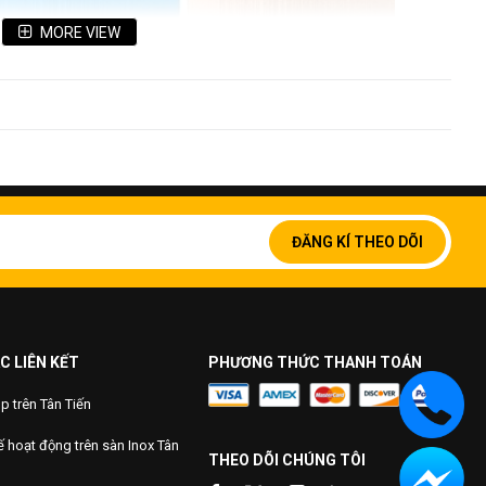
MORE VIEW
Đăng
ký
ĐĂNG KÍ THEO DÕI
để
nhận
bản
tin
của
chúng
C LIÊN KẾT
PHƯƠNG THỨC THANH TOÁN
tôi:
Tấm inox màu
 trên Tân Tiến
 màu
 hoạt động trên sàn Inox Tân
THEO DÕI CHÚNG TÔI