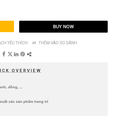
G
BUY NOW
CH YÊU THÍCH
THÊM VÀO SO SÁNH
ICK OVERVIEW
nh, đồng, ...
xuất các sản phẩm trang trí