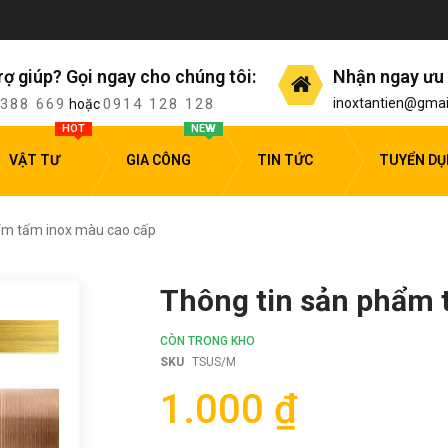
rợ giúp? Gọi ngay cho chúng tôi:
Nhận ngay ưu 
 388 669
0914 128 128
inoxtantien@gmai
hoặc
HOT
NEW
VẬT TƯ
GIA CÔNG
TIN TỨC
TUYỂN D
ẩm tấm inox màu cao cấp
Thông tin sản phẩm 
CÒN TRONG KHO
SKU
TSUS/M
1.000 ₫