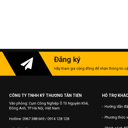
Đăng ký
Hãy tham gia cộng đồng để nhận thông tin cậ
CÔNG TY TNHH KỸ THƯƠNG TÂN TIẾN
HỖ TRỢ KHÁ
Văn phòng: Cụm Công Nghiệp Ô Tô Nguyên Khê,
Hướng dẫn đặ
Đông Anh, TP Hà Nội, Việt Nam
Phương thức 
Hotline: 0967 388 669 / 0914 128 128