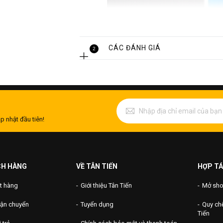
CÁC ĐÁNH GIÁ
2
p nhật đầu tiên!
CH HÀNG
VỀ TÂN TIẾN
HỢP TÁ
t hàng
Giới thiệu Tân Tiến
Mở shop
Thông tin chi tiết sản phẩm tấm inox
vận chuyển
Tuyển dụng
Quy chế
Tiến
+ Tên sản phẩm: Tấm inox màu