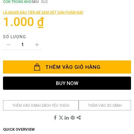
phần
CÒN TRONG KHO
SKU
SUS
đầu
của
LÀ NGƯỜI ĐẦU TIÊN ĐỂ XEM XÉT SẢN PHẨM NÀY
thư
1.000 ₫
viện
hình
ảnh
SỐ LƯỢNG
THÊM VÀO GIỎ HÀNG
BUY NOW
THÊM VÀO DANH SÁCH YÊU THÍCH
THÊM VÀO SO SÁNH
QUICK OVERVIEW