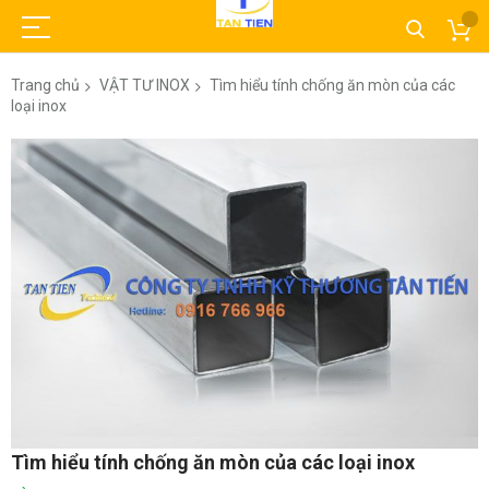
Trang chủ
VẬT TƯ INOX
Tìm hiểu tính chống ăn mòn của các
loại inox
Chuyển
đến
phần
đầu
của
thư
viện
hình
ảnh
Chuyển
Tìm hiểu tính chống ăn mòn của các loại inox
đến