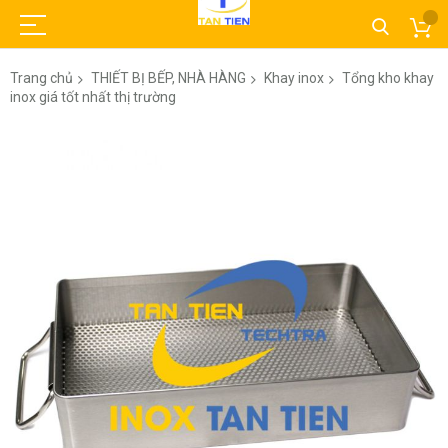
Trang chủ
THIẾT BỊ BẾP, NHÀ HÀNG
Khay inox
Tổng kho khay
inox giá tốt nhất thị trường
Chuyển
đến
phần
đầu
của
thư
viện
hình
ảnh