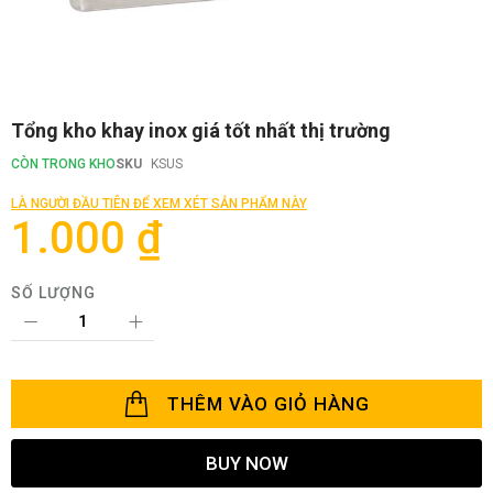
Chuyển
Tổng kho khay inox giá tốt nhất thị trường
đến
phần
CÒN TRONG KHO
SKU
KSUS
đầu
của
LÀ NGƯỜI ĐẦU TIÊN ĐỂ XEM XÉT SẢN PHẨM NÀY
thư
1.000 ₫
viện
hình
ảnh
SỐ LƯỢNG
THÊM VÀO GIỎ HÀNG
BUY NOW