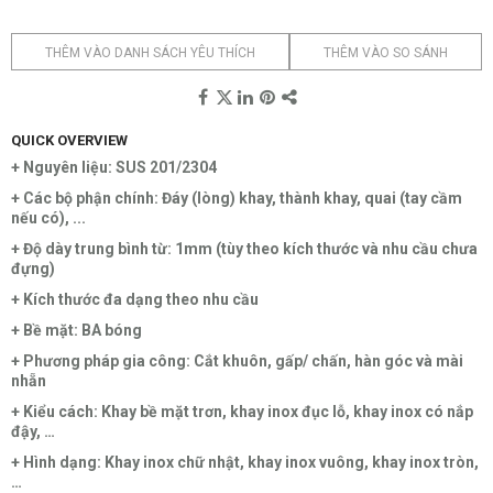
THÊM VÀO DANH SÁCH YÊU THÍCH
THÊM VÀO SO SÁNH
QUICK OVERVIEW
+ Nguyên liệu: SUS 201/2304
+ Các bộ phận chính: Đáy (lòng) khay, thành khay, quai (tay cầm
nếu có), ...
+ Độ dày trung bình từ: 1mm (tùy theo kích thước và nhu cầu chưa
đựng)
+ Kích thước đa dạng theo nhu cầu
+ Bề mặt: BA bóng
+ Phương pháp gia công: Cắt khuôn, gấp/ chấn, hàn góc và mài
nhẵn
+ Kiểu cách: Khay bề mặt trơn, khay inox đục lỗ, khay inox có nắp
đậy, …
+ Hình dạng: Khay inox chữ nhật, khay inox vuông, khay inox tròn,
…