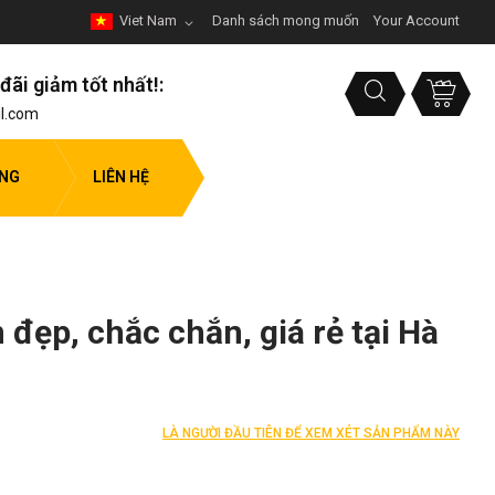
Viet Nam
Danh sách mong muốn
Your Account
đãi giảm tốt nhất!:
l.com
ỤNG
LIÊN HỆ
đẹp, chắc chắn, giá rẻ tại Hà
LÀ NGƯỜI ĐẦU TIÊN ĐỂ XEM XÉT SẢN PHẨM NÀY