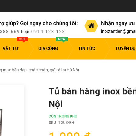
rợ giúp? Gọi ngay cho chúng tôi:
Nhận ngay ưu 
 388 669
0914 128 128
inoxtantien@gmai
hoặc
HOT
NEW
VẬT TƯ
GIA CÔNG
TIN TỨC
TUYỂN D
 inox bền đẹp, chắc chắn, giá rẻ tại Hà Nội
Tủ bán hàng inox bền 
Nội
CÒN TRONG KHO
SKU
T-SUS/BH