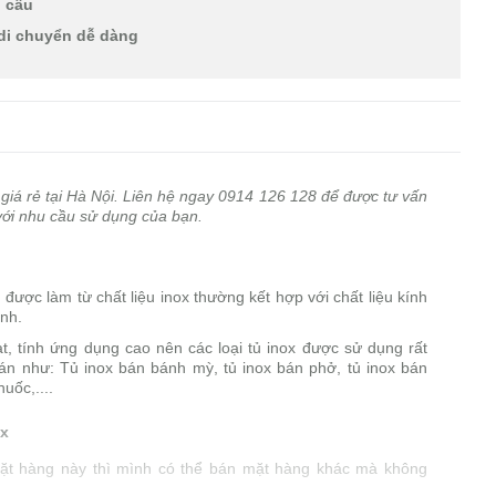
u cầu
 di chuyển dễ dàng
giá rẻ tại Hà Nội. Liên hệ ngay 0914 126 128 để được tư vấn
với nhu cầu sử dụng của bạn.
được làm từ chất liệu inox thường kết hợp với chất liệu kính
anh.
ạt, tính ứng dụng cao nên các loại tủ inox được sử dụng rất
án như: Tủ inox bán bánh mỳ, tủ inox bán phở, tủ inox bán
uốc,....
ox
ặt hàng này thì mình có thể bán mặt hàng khác mà không