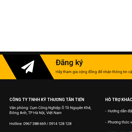
Đăng ký
Hãy tham gia cộng đồng để nhận thông tin cậ
CÔNG TY TNHH KỸ THƯƠNG TÂN TIẾN
HỖ TRỢ KHÁ
Văn phòng: Cụm Công Nghiệp Ô Tô Nguyên Khê,
Hướng dẫn đặ
Đông Anh, TP Hà Nội, Việt Nam
Phương thức 
Hotline: 0967 388 669 / 0914 128 128