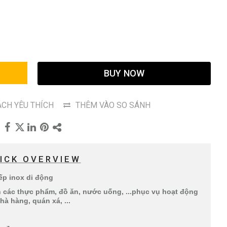
G
BUY NOW
CH YÊU THÍCH
THÊM VÀO SO SÁNH
ICK OVERVIEW
bếp inox di động
 các thực phẩm, đồ ăn, nước uống, ...phục vụ hoạt động
hà hàng, quán xá, ...