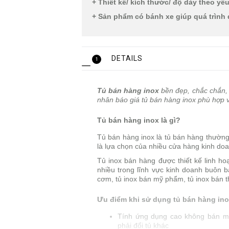
+ Thiết kế/ kích thước/ độ dày theo yê
+ Sản phẩm có bánh xe giúp quá trình
DETAILS
1
Tủ bán hàng inox
bền đẹp, chắc chắn, 
nhân báo giá tủ bán hàng inox phù hợp 
Tủ bán hàng inox là gì?
Tủ bán hàng inox là tủ bán hàng thường 
là lựa chọn của nhiều cửa hàng kinh do
Tủ inox bán hàng được thiết kế linh ho
nhiều trong lĩnh vực kinh doanh buôn b
cơm, tủ inox bán mỹ phẩm, tủ inox bán th
Ưu điểm khi sử dụng tủ bán hàng in
Tính ứng dụng cao không bán m
phải đổi tủ khác