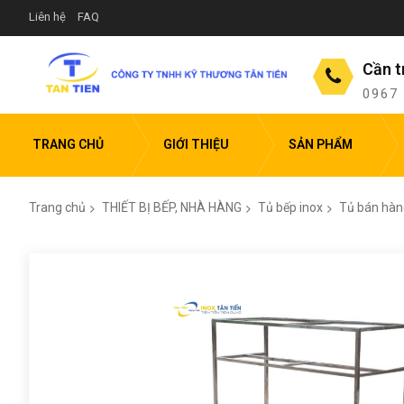
Liên hệ
FAQ
Cần t
0967
TRANG CHỦ
GIỚI THIỆU
SẢN PHẨM
Trang chủ
THIẾT BỊ BẾP, NHÀ HÀNG
Tủ bếp inox
Tủ bán hàng
Chuyển
đến
phần
đầu
của
thư
viện
hình
ảnh