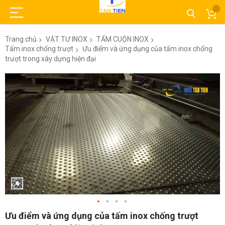
Trang chủ
VẬT TƯ INOX
TẤM CUỘN INOX
Tấm inox chống trượt
Ưu điểm và ứng dụng của tấm inox chống
trượt trong xây dựng hiện đại
Chuyển
đến
phần
đầu
của
thư
viện
hình
ảnh
Chuyển
Ưu điểm và ứng dụng của tấm inox chống trượt
đến