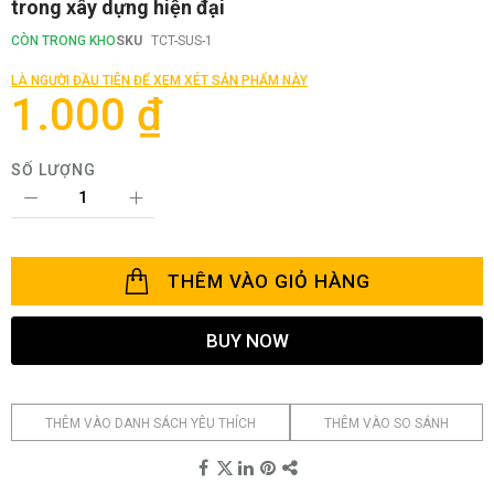
trong xây dựng hiện đại
phần
đầu
CÒN TRONG KHO
SKU
TCT-SUS-1
của
thư
LÀ NGƯỜI ĐẦU TIÊN ĐỂ XEM XÉT SẢN PHẨM NÀY
viện
1.000 ₫
hình
ảnh
SỐ LƯỢNG
THÊM VÀO GIỎ HÀNG
BUY NOW
THÊM VÀO DANH SÁCH YÊU THÍCH
THÊM VÀO SO SÁNH