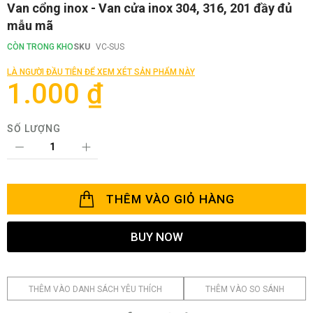
Chuyển
Van cổng inox - Van cửa inox 304, 316, 201 đầy đủ
đến
mẫu mã
phần
đầu
CÒN TRONG KHO
SKU
VC-SUS
của
thư
LÀ NGƯỜI ĐẦU TIÊN ĐỂ XEM XÉT SẢN PHẨM NÀY
viện
1.000 ₫
hình
ảnh
SỐ LƯỢNG
THÊM VÀO GIỎ HÀNG
BUY NOW
THÊM VÀO DANH SÁCH YÊU THÍCH
THÊM VÀO SO SÁNH