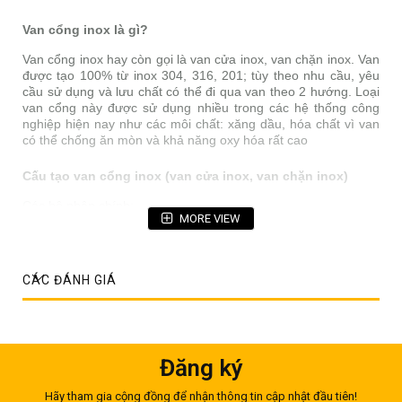
Van cổng inox là gì?
Van cổng inox hay còn gọi là van cửa inox, van chặn inox. Van
được tạo 100% từ inox 304, 316, 201; tùy theo nhu cầu, yêu
cầu sử dụng và lưu chất có thể đi qua van theo 2 hướng. Loại
van cổng này được sử dụng nhiều trong các hệ thống công
nghiệp hiện nay như các môi chất: xăng dầu, hóa chất vì van
có thể chống ăn mòn và khả năng oxy hóa rất cao
Cấu tạo van cổng inox (van cửa inox, van chặn inox)
Các bộ phận chính:
MORE VIEW
- Thân van: Thường được kết nối với các bộ phận khác của
van bằng ren hoặc mặt bích
- Nắp van: Có chứa các bộ phận chuyển động và được gắn
CÁC ĐÁNH GIÁ
với thân van; thường được liên hết với thân van bằng bulong
để giúp tháo lắp, bảo trì van dễ dàng
- Bộ phận bên trong van:Bao gồm trục, đĩa, cổng, cánh cổng
và vòng đệm
Đăng ký
Hãy tham gia cộng đồng để nhận thông tin cập nhật đầu tiên!