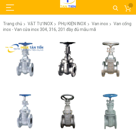
Trang chủ
VẬT TƯ INOX
PHỤ KIỆN INOX
Van inox
Van cổng
inox - Van cửa inox 304, 316, 201 đầy đủ mẫu mã
Chuyển
đến
phần
đầu
của
thư
viện
hình
ảnh