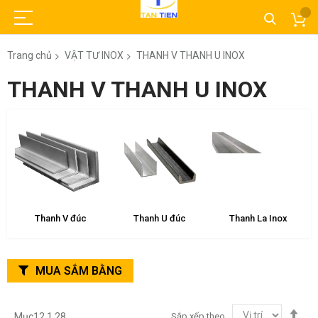
Trang chủ
VẬT TƯ INOX
THANH V THANH U INOX
THANH V THANH U INOX
Thanh V inox
Thanh U inox
Thanh V đúc
MUA SẮM BẰNG
Thi
Sắp xếp theo
Mục
12
1
28