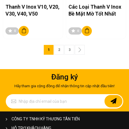
Thanh V Inox V10, V20,
Các Loại Thanh V Inox
V30, V40, V50
Bề Mặt Mờ Tốt Nhất
0
0
Trang
Bạn đang đọc trang
Trang
Trang
Trang
Tiếp theo
1
2
3
Đăng ký
Hãy tham gia cộng đồng để nhận thông tin cập nhật đầu tiên!
Đăng
ký
để
nhận
bản
CÔNG TY TNHH KỸ THƯƠNG TÂN TIẾN
tin
của
HỖ TRỢ KHÁCH HÀNG