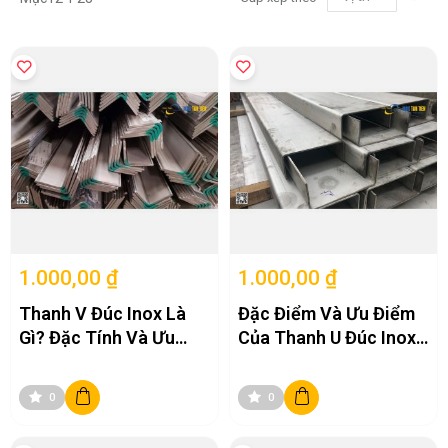
lập
the
hư
gi
dầ
1.000,00 ₫
1.000,00 ₫
Thanh V Đúc Inox Là
Đặc Điểm Và Ưu Điểm
Gì? Đặc Tính Và Ưu
Của Thanh U Đúc Inox
Điểm Của Các Loại
Trong Đời Sống Ngày
Thanh V Đúc
Nay
0
0