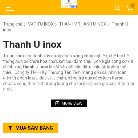
Trang chủ
VẬT TƯ INOX
THANH V THANH U INOX
Thanh U
inox
Thanh U inox
Trong các công trình xây dựng nhà xưởng công nghiệp, chế tạo hệ
thống bồn bể chứa hóa chất, kết cấu dầm chịu lực và gia công cơ khí
chính xác,
thanh U inox
là vật liệu kết cấu dầm chịu tải không thể
thiếu. Công ty TNHH Kỹ Thương Tân Tiến mang đến cái nhìn toàn
diện từ phân loại U đúc vs U chấn, bảng tra quy cách kích thước
chuẩn, công thức tính trọng lượng cho tới bảng báo giá cập nhật mới
nhất.
Mục Lục Bài Viết
MORE VIEW
1. Thanh U inox là gì? Các phân loại phổ biến trên thị
trường
1.1. Thanh U inox đúc (Cán nóng nguyên khối)
MUA SẮM BẰNG
1.2. Thanh U inox chấn (Uốn gập từ tấm/cuộn)