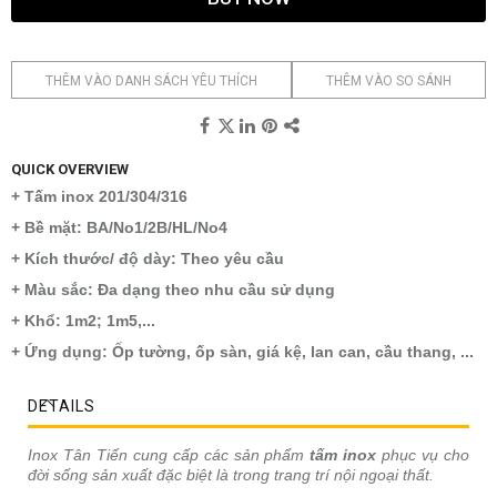
THÊM VÀO DANH SÁCH YÊU THÍCH
THÊM VÀO SO SÁNH
QUICK OVERVIEW
+ Tấm inox 201/304/316
+ Bề mặt: BA/No1/2B/HL/No4
+ Kích thước/ độ dày: Theo yêu cầu
+ Màu sắc: Đa dạng theo nhu cầu sử dụng
+ Khổ: 1m2; 1m5,...
+ Ứng dụng: Ốp tường, ốp sàn, giá kệ, lan can, cầu thang, ...
DETAILS
Inox Tân Tiến cung cấp các sản phẩm
tấm inox
phục vụ cho
đời sống sản xuất đặc biệt là trong trang trí nội ngoại thất.