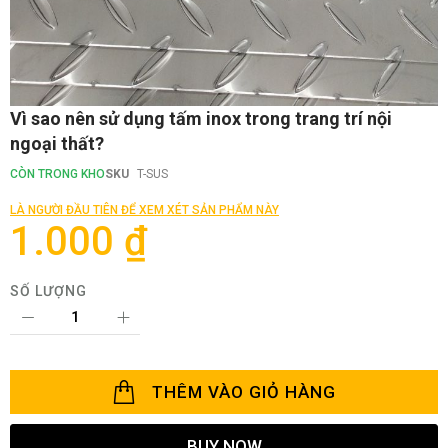
Chuyển
Vì sao nên sử dụng tấm inox trong trang trí nội
đến
ngoại thất?
phần
đầu
CÒN TRONG KHO
SKU
T-SUS
của
thư
LÀ NGƯỜI ĐẦU TIÊN ĐỂ XEM XÉT SẢN PHẨM NÀY
viện
1.000 ₫
hình
ảnh
SỐ LƯỢNG
THÊM VÀO GIỎ HÀNG
BUY NOW