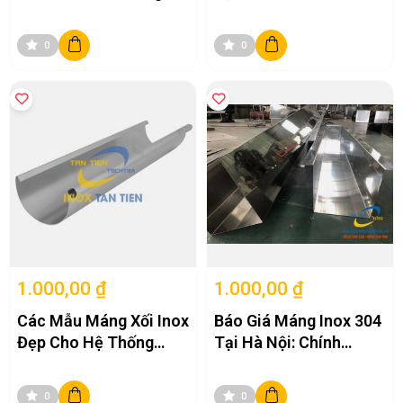
Xối Chất Lượng Ở Đâu?
Máng Rửa Tay Inox
0
0
1.000,00 ₫
1.000,00 ₫
Các Mẫu Máng Xối Inox
Báo Giá Máng Inox 304
Đẹp Cho Hệ Thống
Tại Hà Nội: Chính
Thoát Nước
Hãng, Đầy Đủ Kích
Thước 2026
0
0