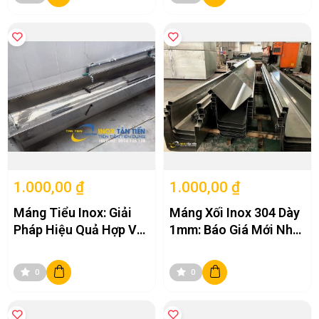
1.000,00 ₫
1.000,00 ₫
Máng Tiểu Inox: Giải
Máng Xối Inox 304 Dày
Pháp Hiệu Quả Hợp Vệ
1mm: Báo Giá Mới Nhất
Sinh – Tiết Kiệm Chi
Và Ứng Dụng Thực Tế
Phí
0
0