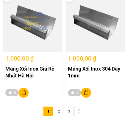
1.000,00 ₫
1.000,00 ₫
Máng Xối Inox Giá Rẻ
Máng Xối Inox 304 Dày
Nhất Hà Nội
1mm
0
0
Trang
Bạn đang đọc trang
Trang
Trang
Trang
Tiếp theo
1
2
3