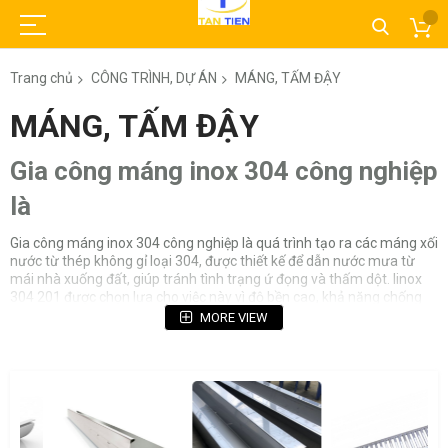
Trang chủ
CÔNG TRÌNH, DỰ ÁN
MÁNG, TẤM ĐẬY
MÁNG, TẤM ĐẬY
Gia công máng inox 304 công nghiệp
là
Gia công máng inox 304 công nghiệp là quá trình tạo ra các máng xối
nước từ thép không gỉ loại 304, được thiết kế để dẫn nước mưa từ
mái nhà xuống đất, giúp tránh tình trạng ứ đọng và thấm dột. Iinox
304 201 được chọn lựa cho việc này vì độ bền cao, khả năng chống
ăn mòn và tính thẩm mỹ
MORE VIEW
Các thông tin chi tiết về gia công máng inox 304 công nghiệp có thể
bao gồm:
• Bề mặt phổ biến: 2B – mờ, BA, No.4, No.1, tùy thuộc vào yêu cầu
của công trình
• Độ dày inox 304 201: inox 304 201 Thường từ 0.4mm đến 2mm,
nhưng độ dày phổ biến nhất là 1mm