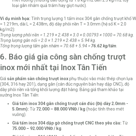
loại gân nhám quả trám hay giọt nước).
Ví dụ minh họa:
Tính trọng lượng 1 tấm inox 304 gân chống trượt khổ W
= 1.219m, dài L = 2.438m, độ dày phôi nền T = 3.0mm (hệ số K = 2.0
kg/m2):
Trọng lượng phôi nền = 1.219 × 2.438 × 3.0 × 0.00793 × 1000 ≈ 70.68 kg.
Trọng lượng gân nổi = 2.0 × 1.219 × 2.438 ≈ 5.94 kg.
Tổng trọng lượng tấm gân nhám ≈ 70.68 + 5.94 =
76.62 kg/tấm
.
6. Báo giá gia công sàn chống trượt
inox mới nhất tại Inox Tân Tiến
Giá
sản phẩm sàn chống trượt inox
phụ thuộc vào mác thép chọn lựa
(304, 316 hay 201), dạng gân (cán đúc nguyên bản hay dập CNC), độ
dày phôi nền và tổng khối lượng đặt hàng. Bảng giá tham khảo tại
xưởng Inox Tân Tiến:
Giá tấm inox 304 gân chống trượt cán đúc (Độ dày 2.0mm -
5.0mm):
Từ
72.000 – 88.000 VNĐ / kg
(hoặc tính theo mét
vuông).
Giá tấm inox 304 dập gờ chống trượt CNC theo yêu cầu:
Từ
75.000 – 92.000 VNĐ / kg
.