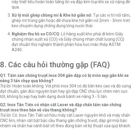
này triệt tiêu hoàn toàn tiếng ồn va đập kim loại khi xe cộ nặng đè
qua.
Xử lý mối ghép chồng mí & Khe hở giãn nở:
Tại các vị trí nối tấm,
ghép mí trùng gân hoặc để chừa khe hở giãn nở 2mm - 3mm trét
keo chuyên dụng chống đọng lỏng nước thải.
Nghiệm thu hồ sơ CO/CQ:
Lô hàng xuất kho phải đi kèm Giấy
chứng nhận xuất xứ (CO) và Giấy chứng nhận chất lượng (CQ)
đạt chuẩn thử nghiệm thành phần hóa học mác thép ASTM
A240.
8. Các câu hỏi thường gặp (FAQ)
Q1: Tấm sàn chống trượt inox 304 gân dập có bị mòn xẹp gân khi xe
nâng 3 tấn chạy qua không?
Trả lời:
Hoàn toàn không. Với phôi inox 304 có độ bền kéo cao và độ cứng
đạt chuẩn, gân đúc nguyên bản hay gờ dập CNC chịu lực chèn nén cực
tốt, không bị xẹp hay biến dạng dưới bánh xe nâng 3 - 5 tấn.
Q2: Inox Tân Tiến có nhận cắt Laser và dập chấn tấm sàn chống
trượt inox theo bản vẽ cầu thang không?
Trả lời:
Có. Inox Tân Tiến sở hữu máy cắt Laser nguyên khổ và máy chấn
CNC 6m, nhận cắt bặt bậc cầu thang gân chống trượt, dập gờ mũi bậc
nhám và chấn hai cánh bắt vít theo đúng bản vẽ kỹ thuật của quý khách.