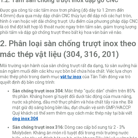
Được gia công từ các tấm inox trơn phẳng (độ dày từ 1.2mm đến
4.0mm) đưa qua máy dập chấn CNC thủy lực để dập nổi các hạt tròn,
hình ô van hoặc vệt dài chống trượt. Ưu điểm của phương pháp dập CNC
là có thể đột kết hợp lỗ thoát nước ngay trên tấm sàn, giảm trọng lượng
phôi tấm và dập gờ chống trượt theo bất kỳ hoa văn bản vẽ nào.
2. Phân loại sàn chống trượt inox theo
mác thép vật liệu (304, 316, 201)
Môi trường vận hành của sàn chống trượt rất đa dạng, từ sàn xưởng hải
sản ngâm muối đến các khu vực bồn bể chứa hóa chất. Việc lựa chọn
mác thép phôi trong danh mục
vật tư inox
của Tân Tiến đóng vai trò
quyết định độ bền công trình:
Sàn chống trượt inox 304:
Mác thép "quốc dân" chiếm trên 85%
thị phần. Kháng hoen gỉ tuyệt đối dưới tác động của mưa nắng,
nước xà phòng, dầu mỡ thực phẩm và hóa chất tẩy rửa nhẹ. Bề
mặt giữ độ sáng bóng bền lâu, đạt chuẩn vệ sinh GMP/HACCP.
Quý khách có thể xem thêm quy cách mác thép này tại bài viết
ống inox 304
.
Sàn chống trượt inox 316:
Dòng cao cấp bổ sung từ 2 - 3%
Molybden. Kháng ăn mòn rỗ tuyệt đối trong môi trường nước