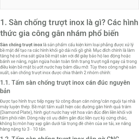
1. Sàn chống trượt inox là gì? Các hình
thức gia công gân nhám phổ biến
Sàn chống trượt inox
là sản phẩm cấu kiện kim loại phẳng được xử lý
bề mặt để tạo ra các hình khối gờ dải nổi gồ ghề. Mục đích chính là làm
tăng hệ số ma sát giữa bề mặt sàn với đế giày bảo hộ lao động hoặc
bánh xe nâng, ngăn ngừa hoàn toàn tình trạng trượt ngã ngay cả trong
điều kiện bề mặt bị ướt nước hay bám dầu mỡ. Tùy theo công nghệ sản
xuất, sàn chống trượt inox được chia thành 2 nhóm chính:
1.1. Tấm sàn chống trượt inox cán đúc nguyên
bản
Được tạo hình trực tiếp ngay từ công đoạn cán nóng/cán nguội tại nhà
máy luyện thép. Bề mặt tấm xuất hiện các đường gân hình quả trám
(Diamond Plate), hình giọt nước hay vệt hoa văn đúc đền liền khối với
tấm phôi nền. Dòng này có ưu điểm gân đúc liền cực kỳ cứng chắc,
không bị mòn hay xẹp gân dưới tải trọng đè chèn của xe tải, xe nâng
hàng nặng từ 3 - 10 tấn.
1.2. Tấm sàn chống trượt inox dập gờ CNC