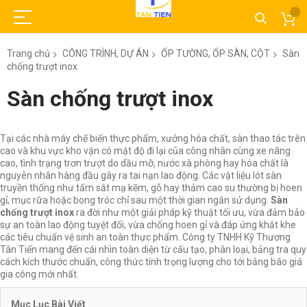
Trang chủ
CÔNG TRÌNH, DỰ ÁN
ỐP TƯỜNG, ỐP SÀN, CỘT
Sàn
chống trượt inox
Sàn chống trượt inox
Tại các nhà máy chế biến thực phẩm, xưởng hóa chất, sàn thao tác trên
cao và khu vực kho vận có mật độ đi lại của công nhân cùng xe nâng
cao, tình trạng trơn trượt do dầu mỡ, nước xà phòng hay hóa chất là
nguyên nhân hàng đầu gây ra tai nạn lao động. Các vật liệu lót sàn
truyền thống như tấm sắt mạ kẽm, gỗ hay thảm cao su thường bị hoen
gỉ, mục rữa hoặc bong tróc chỉ sau một thời gian ngắn sử dụng.
Sàn
chống trượt inox
ra đời như một giải pháp kỹ thuật tối ưu, vừa đảm bảo
sự an toàn lao động tuyệt đối, vừa chống hoen gỉ và đáp ứng khắt khe
các tiêu chuẩn vệ sinh an toàn thực phẩm. Công ty TNHH Kỹ Thương
Tân Tiến mang đến cái nhìn toàn diện từ cấu tạo, phân loại, bảng tra quy
cách kích thước chuẩn, công thức tính trọng lượng cho tới bảng báo giá
gia công mới nhất.
Mục Lục Bài Viết