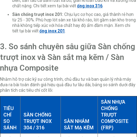
biển, sàn tàu cá đánh bắt xa bờ, giàn khoan Dầu khí và xưởng hóa
chất nặng. Chi tiết xem tại bài viết
ống inox 316
.
Sàn chống trượt inox 201:
Chịu lực cơ học cao, giá thành rẻ hơn
từ 25 - 30%. Phù hợp lót sàn xe tải khô ráo, lót gầm sàn kho trong
nhà không tiếp xúc với hóa chất hay độ ẩm đầm mặn. Xem chi
tiết tại bài viết
ống inox 201
.
3. So sánh chuyên sâu giữa Sàn chống
trượt inox và Sàn sắt mạ kẽm / Sàn
nhựa Composite
Nhằm hỗ trợ các kỹ sư công trình, chủ đầu tư và ban quản lý nhà máy
đưa ra bài toán đánh giá hiệu quả đầu tư lâu dài, bảng so sánh dưới đây
phân tích các tiêu chí cốt lõi:
SÀN NHỰA
TIÊU
CHỐNG
CHÍ
SÀN CHỐNG
TRƯỢT
SO
TRƯỢT INOX
SÀN NHÁM
COMPOSITE
SÁNH
304 / 316
SẮT MẠ KẼM
(FRP)