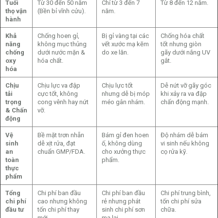
Tuổi
Từ 30 đến 50 năm
Chỉ từ 3 đến 7
Từ 8 đến 12 năm.
thọ vận
(Bền bỉ vĩnh cửu).
năm.
hành
Khả
Chống hoen gỉ,
Bị gỉ vàng tại các
Chống hóa chất
năng
không mục thủng
vết xước mạ kẽm
tốt nhưng giòn
chống
dưới nước mặn &
do xe lăn.
gãy dưới nắng UV
oxy
hóa chất.
gắt.
hóa
Chịu
Chịu lực va đập
Chịu lực tốt
Dễ nứt vỡ gãy góc
tải
cực tốt, không
nhưng dễ bị móp
khi xảy ra va đập
trọng
cong vênh hay nứt
méo gân nhám.
chấn động mạnh.
& Chấn
vỡ.
động
Vệ
Bề mặt trơn nhẵn
Bám gỉ đen hoen
Độ nhám dễ bám
sinh
dễ xịt rửa, đạt
ố, không dùng
vi sinh nếu không
an
chuẩn GMP/FDA.
cho xưởng thực
cọ rửa kỹ.
toàn
phẩm.
thực
phẩm
Tổng
Chi phí ban đầu
Chi phí ban đầu
Chi phí trung bình,
chi phí
cao nhưng không
rẻ nhưng phát
tốn chi phí sửa
đầu tư
tốn chi phí thay
sinh chi phí sơn
chữa.
mới.
mạ lại.