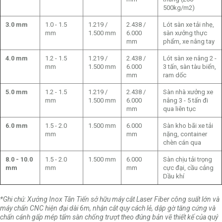
500kg/m2)
3.0 mm
1.0 - 1.5
1.219 /
2.438 /
Lót sàn xe tải nhẹ,
mm
1.500 mm
6.000
sàn xưởng thực
mm
phẩm, xe nâng tay
4.0 mm
1.2 - 1.5
1.219 /
2.438 /
Lót sàn xe nâng 2 -
mm
1.500 mm
6.000
3 tấn, sàn tàu biển,
mm
ram dốc
5.0 mm
1.2 - 1.5
1.219 /
2.438 /
Sàn nhà xưởng xe
mm
1.500 mm
6.000
nâng 3 - 5 tấn đi
mm
qua liên tục
6.0 mm
1.5 - 2.0
1.500 mm
6.000
Sàn kho bãi xe tải
mm
mm
nặng, container
chèn cán qua
8.0 - 10.0
1.5 - 2.0
1.500 mm
6.000
Sàn chịu tải trọng
mm
mm
mm
cực đại, cầu cảng
Dầu khí
*Ghi chú: Xưởng Inox Tân Tiến sở hữu máy cắt Laser Fiber công suất lớn và
máy chấn CNC hiện đại dài 6m, nhận cắt quy cách lẻ, dập gờ tăng cứng và
chấn cánh gấp mép tấm sàn chống trượt theo đúng bản vẽ thiết kế của quý