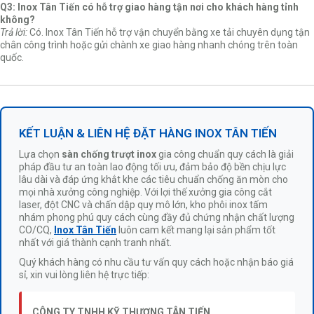
Q3: Inox Tân Tiến có hỗ trợ giao hàng tận nơi cho khách hàng tỉnh
không?
Trả lời:
Có. Inox Tân Tiến hỗ trợ vận chuyển bằng xe tải chuyên dụng tận
chân công trình hoặc gửi chành xe giao hàng nhanh chóng trên toàn
quốc.
KẾT LUẬN & LIÊN HỆ ĐẶT HÀNG INOX TÂN TIẾN
Lựa chọn
sàn chống trượt inox
gia công chuẩn quy cách là giải
pháp đầu tư an toàn lao động tối ưu, đảm bảo độ bền chịu lực
lâu dài và đáp ứng khắt khe các tiêu chuẩn chống ăn mòn cho
mọi nhà xưởng công nghiệp. Với lợi thế xưởng gia công cắt
laser, đột CNC và chấn dập quy mô lớn, kho phôi inox tấm
nhám phong phú quy cách cùng đầy đủ chứng nhận chất lượng
CO/CQ,
Inox Tân Tiến
luôn cam kết mang lại sản phẩm tốt
nhất với giá thành cạnh tranh nhất.
Quý khách hàng có nhu cầu tư vấn quy cách hoặc nhận báo giá
sỉ, xin vui lòng liên hệ trực tiếp:
CÔNG TY TNHH KỸ THƯƠNG TÂN TIẾN