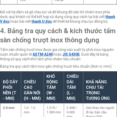
Đối với hệ dầm xà gồ chịu lực và đố khung đỡ sàn lót nhám inox phía
dưới, quý khách có thể kết hợp sử dụng cùng quy cách tại bài viết
thanh
V đúc
hoặc bài viết
thanh U đúc
để thiết kế khung chịu lực đồng bộ.
4. Bảng tra quy cách & kích thước tấm
sàn chống trượt inox thông dụng
Tấm sàn chống trượt inox được gia công sản xuất từ phôi inox nguyên
cuộn chuẩn quốc tế
ASTM A240
hoặc
JIS G4305
. Dưới đây là bảng
thông số quy cách khổ tấm phôi nhám tiêu chuẩn:
Bảng tra quy cách tấm inox gân chống trượt tiêu chuẩn (Đơn vị: mm):
KHỔ
CHIỀU
ĐỘ DÀY
CHIỀU
RỘNG
DÀI
KHẢ NĂNG
PHÔI
CAO
TẤM
TẤM
CHỊU TẢI
NỀN (T
GÂN NỔI
(W -
(L -
TRỌNG
- MM)
(H - MM)
MM)
MM)
TƯƠNG ỨNG
2.0 mm
1.0 - 1.2
1.219 /
2.438 /
Sàn thao tác người
mm
1.500 mm
6.000
đi lại, bậc cầu
mm
thang (200 -