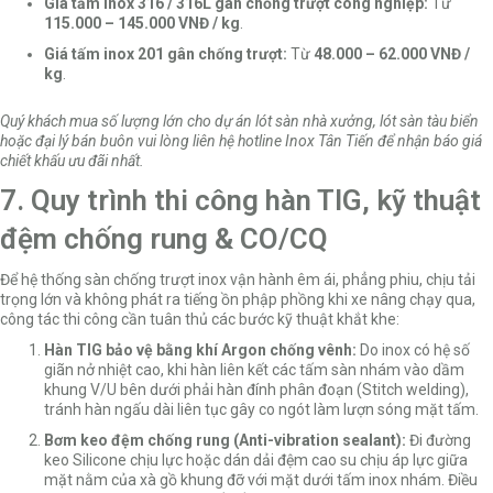
Giá tấm inox 316 / 316L gân chống trượt công nghiệp:
Từ
115.000 – 145.000 VNĐ / kg
.
Giá tấm inox 201 gân chống trượt:
Từ
48.000 – 62.000 VNĐ /
kg
.
Quý khách mua số lượng lớn cho dự án lót sàn nhà xưởng, lót sàn tàu biển
hoặc đại lý bán buôn vui lòng liên hệ hotline Inox Tân Tiến để nhận báo giá
chiết khấu ưu đãi nhất.
7. Quy trình thi công hàn TIG, kỹ thuật
đệm chống rung & CO/CQ
Để hệ thống sàn chống trượt inox vận hành êm ái, phẳng phiu, chịu tải
trọng lớn và không phát ra tiếng ồn phập phồng khi xe nâng chạy qua,
công tác thi công cần tuân thủ các bước kỹ thuật khắt khe:
Hàn TIG bảo vệ bằng khí Argon chống vênh:
Do inox có hệ số
giãn nở nhiệt cao, khi hàn liên kết các tấm sàn nhám vào dầm
khung V/U bên dưới phải hàn đính phân đoạn (Stitch welding),
tránh hàn ngấu dài liên tục gây co ngót làm lượn sóng mặt tấm.
Bơm keo đệm chống rung (Anti-vibration sealant):
Đi đường
keo Silicone chịu lực hoặc dán dải đệm cao su chịu áp lực giữa
mặt nằm của xà gồ khung đỡ với mặt dưới tấm inox nhám. Điều