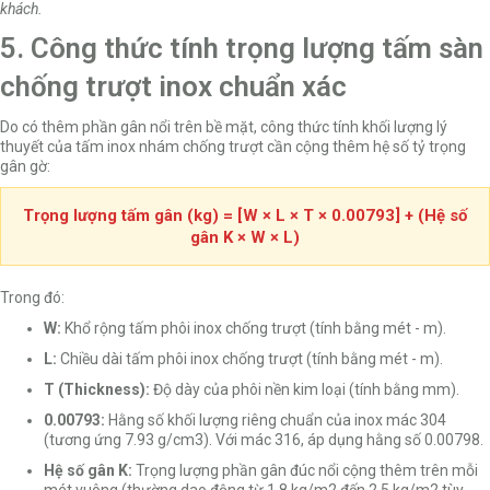
khách.
5. Công thức tính trọng lượng tấm sàn
chống trượt inox chuẩn xác
Do có thêm phần gân nổi trên bề mặt, công thức tính khối lượng lý
thuyết của tấm inox nhám chống trượt cần cộng thêm hệ số tỷ trọng
gân gờ:
Trọng lượng tấm gân (kg) = [W × L × T × 0.00793] + (Hệ số
gân K × W × L)
Trong đó:
W:
Khổ rộng tấm phôi inox chống trượt (tính bằng mét - m).
L:
Chiều dài tấm phôi inox chống trượt (tính bằng mét - m).
T (Thickness):
Độ dày của phôi nền kim loại (tính bằng mm).
0.00793:
Hằng số khối lượng riêng chuẩn của inox mác 304
(tương ứng 7.93 g/cm3). Với mác 316, áp dụng hằng số 0.00798.
Hệ số gân K:
Trọng lượng phần gân đúc nổi cộng thêm trên mỗi
mét vuông (thường dao động từ 1.8 kg/m2 đến 2.5 kg/m2 tùy