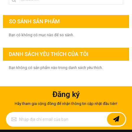
SO SÁNH SẢN PHẨM
Bạn có không có mục nào để so sánh.
DANH SÁCH YÊU THÍCH CỦA TÔI
Bạn không có sản phẩm nào trong danh sách yêu thích.
Đăng ký
Hãy tham gia cộng đồng để nhận thông tin cập nhật đầu tiên!
Đăng
ký
để
nhận