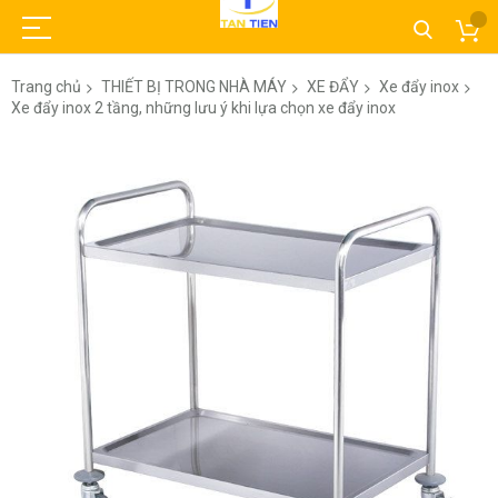
Trang chủ
THIẾT BỊ TRONG NHÀ MÁY
XE ĐẨY
Xe đẩy inox
Xe đẩy inox 2 tầng, những lưu ý khi lựa chọn xe đẩy inox
Chuyển
đến
phần
đầu
của
thư
viện
hình
ảnh