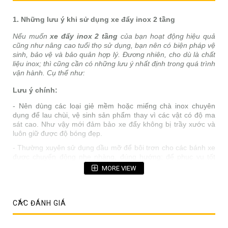
1. Những lưu ý khi sử dụng xe đẩy inox 2 tầng
Nếu muốn
xe đẩy inox 2 tầng
của bạn hoạt động hiệu quả
cũng như nâng cao tuổi thọ sử dụng, bạn nên có biện pháp vệ
sinh, bảo vệ và bảo quản hợp lý. Đương nhiên, cho dù là chất
liệu inox; thì cũng cần có những lưu ý nhất định trong quá trình
vận hành. Cụ thể như:
Lưu ý chính:
- Nên dùng các loại giẻ mềm hoặc miếng chà inox chuyên
dụng để lau chùi, vệ sinh sản phẩm thay vì các vật có độ ma
sát cao. Như vậy mới đảm bảo xe đẩy không bị trầy xước và
luôn giữ được độ bóng đẹp.
- Thường xuyên sử dụng dầu mỡ để bôi trơn cho các bánh xe
được chuyển động nhẹ nhàng, đúng hướng; để phục vụ tốt
nhất cho việc di chuyển.
MORE VIEW
CÁC ĐÁNH GIÁ