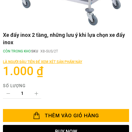
Chuyển
Xe đẩy inox 2 tầng, những lưu ý khi lựa chọn xe đẩy
đến
inox
phần
đầu
CÒN TRONG KHO
SKU
XĐ-SUS/2T
của
thư
LÀ NGƯỜI ĐẦU TIÊN ĐỂ XEM XÉT SẢN PHẨM NÀY
viện
1.000 ₫
hình
ảnh
SỐ LƯỢNG
THÊM VÀO GIỎ HÀNG
BUY NOW