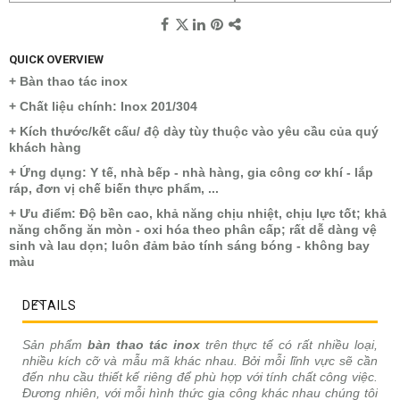
QUICK OVERVIEW
+ Bàn thao tác inox
+ Chất liệu chính: Inox 201/304
+ Kích thước/kết cấu/ độ dày tùy thuộc vào yêu cầu của quý
khách hàng
+ Ứng dụng: Y tế, nhà bếp - nhà hàng, gia công cơ khí - lắp
ráp, đơn vị chế biến thực phẩm, ...
+ Ưu điểm: Độ bền cao, khả năng chịu nhiệt, chịu lực tốt; khả
năng chống ăn mòn - oxi hóa theo phân cấp; rất dễ dàng vệ
sinh và lau dọn; luôn đảm bảo tính sáng bóng - không bay
màu
DETAILS
Sản phẩm
bàn thao tác inox
trên thực tế có rất nhiều loại,
nhiều kích cỡ và mẫu mã khác nhau. Bởi mỗi lĩnh vực sẽ cần
đến nhu cầu thiết kế riêng để phù hợp với tính chất công việc.
Đương nhiên, với mỗi hình thức gia công khác nhau chúng tôi