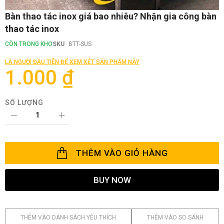
Chuyển
Bàn thao tác inox giá bao nhiêu? Nhận gia công bàn
đến
thao tác inox
phần
đầu
CÒN TRONG KHO
SKU
BTT-SUS
của
thư
LÀ NGƯỜI ĐẦU TIÊN ĐỂ XEM XÉT SẢN PHẨM NÀY
viện
1.000 ₫
hình
ảnh
SỐ LƯỢNG
THÊM VÀO GIỎ HÀNG
BUY NOW
THÊM VÀO DANH SÁCH YÊU THÍCH
THÊM VÀO SO SÁNH