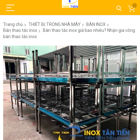
Trang chủ
THIẾT BỊ TRONG NHÀ MÁY
BÀN INOX
Bàn thao tác inox
Bàn thao tác inox giá bao nhiêu? Nhận gia công
bàn thao tác inox
Chuyển
đến
phần
đầu
của
thư
viện
hình
ảnh