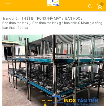
Trang chủ
THIẾT BỊ TRONG NHÀ MÁY
BÀN INOX
Bàn thao tác inox
Bàn thao tác inox giá bao nhiêu? Nhận gia công
bàn thao tác inox
Chuyển
đến
phần
đầu
của
thư
viện
hình
ảnh