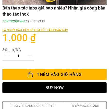
Chuyển
Bàn thao tác inox giá bao nhiêu? Nhận gia công bàn
đến
thao tác inox
phần
đầu
CÒN TRONG KHO
SKU
BTT-SUS
của
thư
LÀ NGƯỜI ĐẦU TIÊN ĐỂ XEM XÉT SẢN PHẨM NÀY
viện
1.000 ₫
hình
ảnh
SỐ LƯỢNG
THÊM VÀO GIỎ HÀNG
BUY NOW
THÊM VÀO DANH SÁCH YÊU THÍCH
THÊM VÀO SO SÁNH