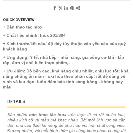
QUICK OVERVIEW
+ Bàn thao tác inox
+ Chất liệu chính: Inox 201/304
+ Kích thước/kết cấu/ độ dày tùy thuộc vào yêu cầu của quý
khách hàng
+ Ứng dụng: Y tế, nhà bếp - nhà hàng, gia công cơ khí - lắp
ráp, đơn vị chế biến thực phẩm, ...
+ Ưu điểm: Độ bền cao, khả năng chịu nhiệt, chịu lực tốt; khả
năng chống ăn mòn - oxi hóa theo phân cấp; rất dễ dàng vệ
sinh và lau dọn; luôn đảm bảo tính sáng bóng - không bay
màu
DETAILS
Sản phẩm
bàn thao tác inox
trên thực tế có rất nhiều loại,
nhiều kích cỡ và mẫu mã khác nhau. Bởi mỗi lĩnh vực sẽ cần
đến nhu cầu thiết kế riêng để phù hợp với tính chất công việc.
Đương nhiên, với mỗi hình thức gia công khác nhau chúng tôi