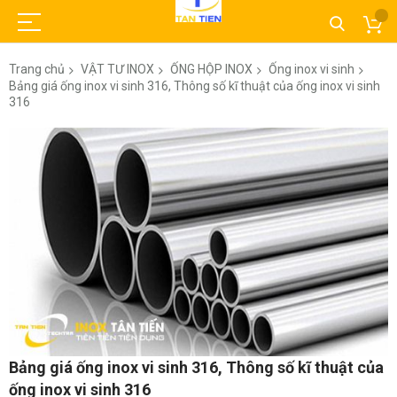
Trang chủ
VẬT TƯ INOX
ỐNG HỘP INOX
Ống inox vi sinh
Bảng giá ống inox vi sinh 316, Thông số kĩ thuật của ống inox vi sinh
316
Chuyển
đến
phần
đầu
của
thư
viện
hình
ảnh
Chuyển
Bảng giá ống inox vi sinh 316, Thông số kĩ thuật của
đến
ống inox vi sinh 316
phần