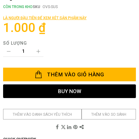
đầu
CÒN TRONG KHO
SKU
OVS-SUS
của
thư
LÀ NGƯỜI ĐẦU TIÊN ĐỂ XEM XÉT SẢN PHẨM NÀY
viện
1.000 ₫
hình
ảnh
SỐ LƯỢNG
THÊM VÀO GIỎ HÀNG
BUY NOW
THÊM VÀO DANH SÁCH YÊU THÍCH
THÊM VÀO SO SÁNH