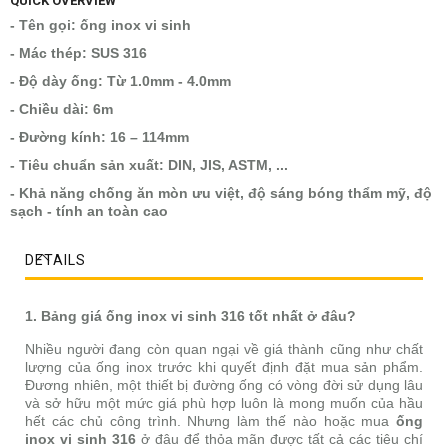
QUICK OVERVIEW
- Tên gọi: ống inox vi sinh
- Mác thép: SUS 316
- Độ dày ống: Từ 1.0mm - 4.0mm
- Chiều dài: 6m
- Đường kính: 16 – 114mm
- Tiêu chuẩn sản xuất: DIN, JIS, ASTM, ...
- Khả năng chống ăn mòn ưu việt, độ sáng bóng thẩm mỹ, độ
sạch - tính an toàn cao
DETAILS
1. Bảng giá ống inox vi sinh 316 tốt nhất ở đâu?
Nhiều người đang còn quan ngại về giá thành cũng như chất
lượng của ống inox trước khi quyết định đặt mua sản phẩm.
Đương nhiên, một thiết bị đường ống có vòng đời sử dụng lâu
và sở hữu một mức giá phù hợp luôn là mong muốn của hầu
hết các chủ công trình. Nhưng làm thế nào hoặc mua
ống
inox vi sinh 316
ở đâu để thỏa mãn được tất cả các tiêu chí