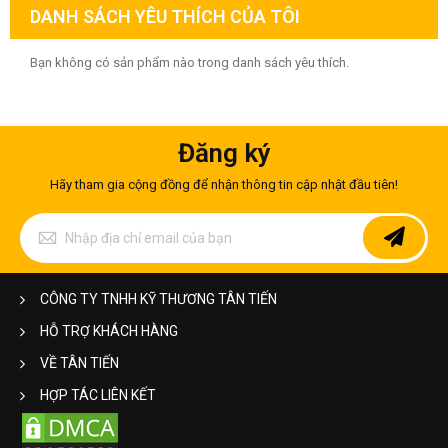
DANH SÁCH YÊU THÍCH CỦA TÔI
Bạn không có sản phẩm nào trong danh sách yêu thích.
Đăng ký
Hãy tham gia cộng đồng để nhận thông tin cập nhật đầu tiên!
Đăng
ký
để
nhận
bản
CÔNG TY TNHH KỸ THƯƠNG TÂN TIẾN
tin
của
HỖ TRỢ KHÁCH HÀNG
chúng
tôi:
VỀ TÂN TIẾN
HỢP TÁC LIÊN KẾT