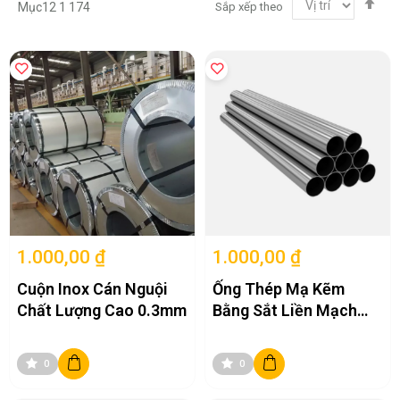
Sắp xếp theo
Mục
12
1
174
lập
the
hư
gi
dầ
1.000,00 ₫
1.000,00 ₫
Cuộn Inox Cán Nguội
Ống Thép Mạ Kẽm
Chất Lượng Cao 0.3mm
Bằng Sắt Liền Mạch
Chất Lượng Cao
0
0