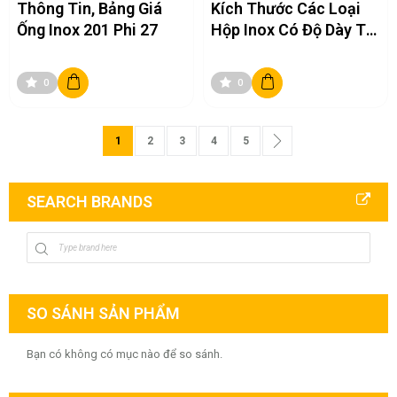
Thông Tin, Bảng Giá
Kích Thước Các Loại
Ống Inox 201 Phi 27
Hộp Inox Có Độ Dày Từ
0.3 Mm - 5 Mm
0
0
Trang
Bạn đang đọc trang
Trang
Trang
Trang
Trang
Trang
Tiếp theo
1
2
3
4
5
SEARCH BRANDS
SO SÁNH SẢN PHẨM
Bạn có không có mục nào để so sánh.