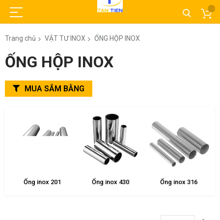
Trang chủ
VẬT TƯ INOX
ỐNG HỘP INOX
ỐNG HỘP INOX
MUA SẮM BẰNG
Ống inox 201
Ống inox 430
Ống inox 316
Thi